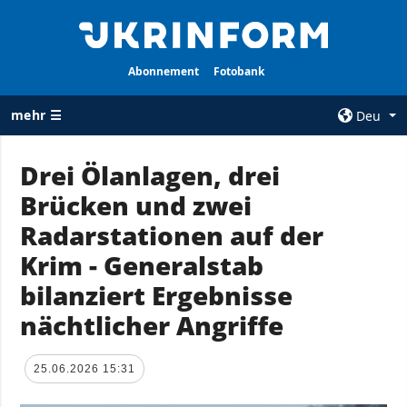
Abonnement
Fotobank
mehr ☰
Deu
×
Drei Ölanlagen, drei
Brücken und zwei
ALLE
AGENTUR
RUBRIKEN
Radarstationen auf der
Über uns
Krieg
Krim - Generalstab
Kontakte
Wiederaufbau
bilanziert Ergebnisse
services
der Ukraine
nächtlicher Angriffe
Politik zur
Politik
Vertraulichkeit
und zum Schutz
Wirtschaft
25.06.2026 15:31
personenbezogener
Militär
Daten