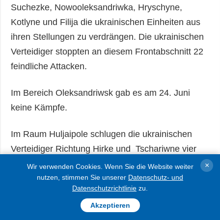
Suchezke, Nowooleksandriwka, Hryschyne,
Kotlyne und Filija die ukrainischen Einheiten aus
ihren Stellungen zu verdrängen. Die ukrainischen
Verteidiger stoppten an diesem Frontabschnitt 22
feindliche Attacken.
Im Bereich Oleksandriwsk gab es am 24. Juni
keine Kämpfe.
Im Raum Huljaipole schlugen die ukrainischen
Verteidiger Richtung Hirke und Tschariwne vier
Angriffe der Russen zurück.
×
Wir verwenden Cookies. Wenn Sie die Website weiter
nutzen, stimmen Sie unserer
Datenschutz- und
Datenschutzrichtlinie
zu.
Im Raum Orichiw und Prydniprowsk wurden am
24. Juni keine Kämpfe gemeldet.
Akzeptieren