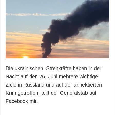
Gesellschaft und
Kultur
Sport
Kriminalität
Notstand und
Notfälle
ZUSÄTZLICH
LEISTUNGEN
Veröffentlichungen
Abonnement
Interview
Fotobank
Die ukrainischen Streitkräfte haben in der
Fotos
Nacht auf den 26. Juni mehrere wichtige
Video
Ziele in Russland und auf der annektierten
Krim getroffen, teilt der Generalstab auf
Facebook mit.