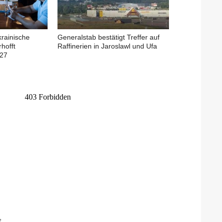
krainische
Generalstab bestätigt Treffer auf
rhofft
Raffinerien in Jaroslawl und Ufa
027
t