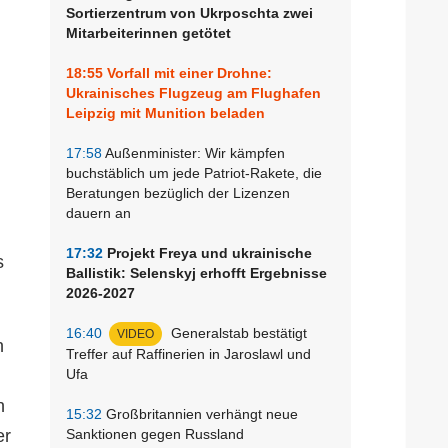
Sortierzentrum von Ukrposchta zwei
Mitarbeiterinnen getötet
18:55
Vorfall mit einer Drohne:
Ukrainisches Flugzeug am Flughafen
Leipzig mit Munition beladen
17:58
Außenminister: Wir kämpfen
buchstäblich um jede Patriot-Rakete, die
Beratungen bezüglich der Lizenzen
dauern an
17:32
Projekt Freya und ukrainische
s
Ballistik: Selenskyj erhofft Ergebnisse
2026-2027
16:40
Generalstab bestätigt
VIDEO
n
Treffer auf Raffinerien in Jaroslawl und
Ufa
n
15:32
Großbritannien verhängt neue
er
Sanktionen gegen Russland