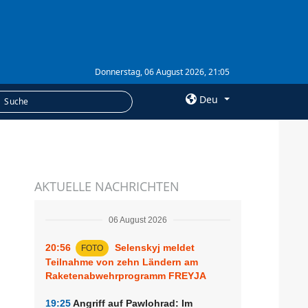
Donnerstag, 06 August 2026, 21:05
Deu
×
LEISTUNGEN
AKTUELLE NACHRICHTEN
Abonnement
Fotobank
06 August 2026
20:56
Selenskyj meldet
FOTO
Teilnahme von zehn Ländern am
Raketenabwehrprogramm FREYJA
19:25
Angriff auf Pawlohrad: Im