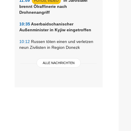
11:09
In Jaroslawl
FOTOS, VIDEO
brennt Ölraffinerie nach
Drohnenangriff
10:35
Aserbaidschanischer
Außenminister in Kyjiw eingetroffen
10:12
Russen töten einen und verletzen
neun Zivilisten in Region Donezk
ALLE NACHRICHTEN