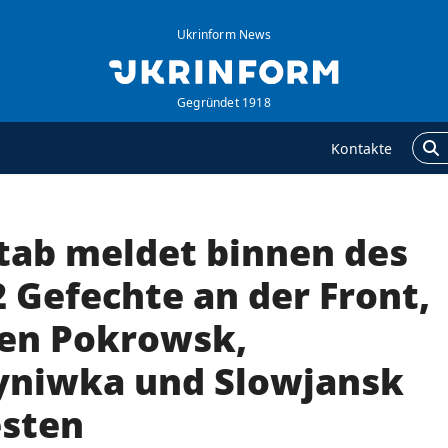
Ukrinform News
Gegründet 1918
Kontakte
tab meldet binnen des
GENTUR
ZUSÄTZLICH
ber uns
Veröffentlichungen
 Gefechte an der Front,
ontakte
Interview
en Pokrowsk,
ervices
Fotos
yniwka und Slowjansk
olitik zur Vertraulichkeit
Video
nd zum Schutz
esten
ersonenbezogener
aten