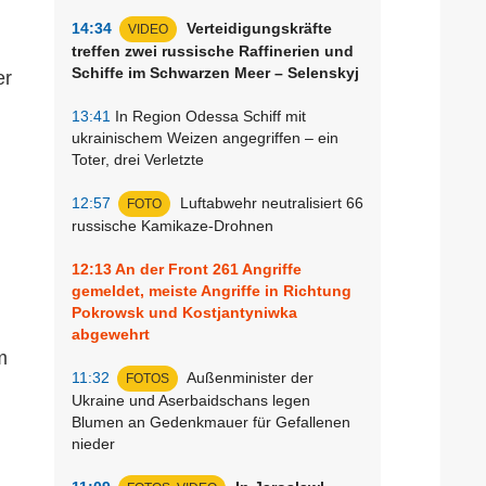
14:34
Verteidigungskräfte
VIDEO
treffen zwei russische Raffinerien und
Schiffe im Schwarzen Meer – Selenskyj
er
13:41
In Region Odessa Schiff mit
ukrainischem Weizen angegriffen – ein
Toter, drei Verletzte
12:57
Luftabwehr neutralisiert 66
FOTO
russische Kamikaze-Drohnen
12:13
An der Front 261 Angriffe
gemeldet, meiste Angriffe in Richtung
Pokrowsk und Kostjantyniwka
abgewehrt
m
11:32
Außenminister der
FOTOS
Ukraine und Aserbaidschans legen
Blumen an Gedenkmauer für Gefallenen
nieder