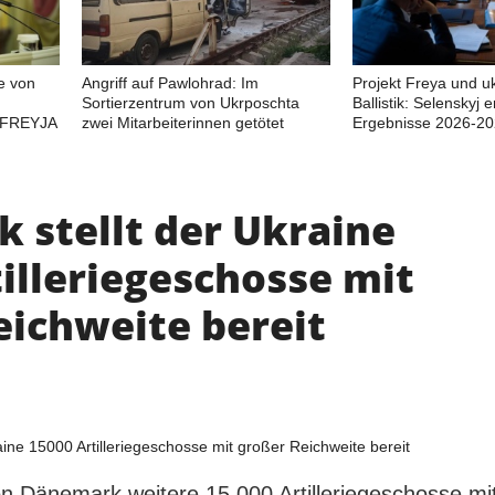
e von
Angriff auf Pawlohrad: Im
Projekt Freya und u
Sortierzentrum von Ukrposchta
Ballistik: Selenskyj e
 FREYJA
zwei Mitarbeiterinnen getötet
Ergebnisse 2026-2
 stellt der Ukraine
illeriegeschosse mit
eichweite bereit
on Dänemark weitere 15.000 Artilleriegeschosse mi