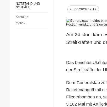
Gesellschaft und Kultur
NOTSTAND UND
NOTFÄLLE
25.06.2026 09:19
Sport
Kontakte
Kriminalität
mehr
»
Notstand und Notfälle
Am 24. Juni kam e
Streitkräften und 
Das berichtet Ukrinf
der Streitkräfte der 
Dem Generalstab zufo
Raketenangriff mit ei
Fliegerbomben ab, s
3.182 Mal mit Artiller