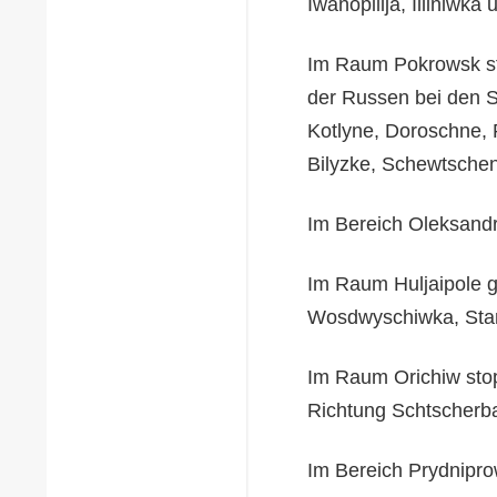
Iwanopillja, Illiniwk
Im Raum Pokrowsk sto
der Russen bei den 
Kotlyne, Doroschne, 
Bilyzke, Schewtsche
Im Bereich Oleksandr
Im Raum Huljaipole gr
Wosdwyschiwka, Staro
Im Raum Orichiw stop
Richtung Schtscherb
Im Bereich Prydnipr