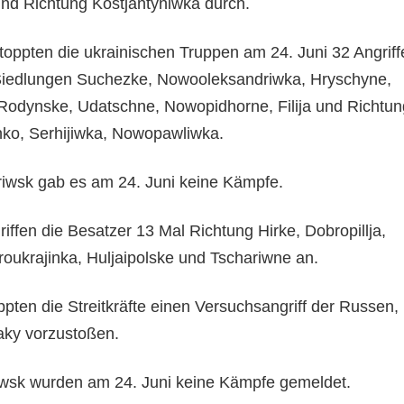
a und Richtung Kostjantyniwka durch.
ppten die ukrainischen Truppen am 24. Juni 32 Angriff
Siedlungen Suchezke, Nowooleksandriwka, Hryschyne,
Rodynske, Udatschne, Nowopidhorne, Filija und Richtun
nko, Serhijiwka, Nowopawliwka.
iwsk gab es am 24. Juni keine Kämpfe.
iffen die Besatzer 13 Mal Richtung Hirke, Dobropillja,
ukrajinka, Huljaipolske und Tschariwne an.
pten die Streitkräfte einen Versuchsangriff der Russen,
aky vorzustoßen.
owsk wurden am 24. Juni keine Kämpfe gemeldet.