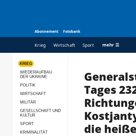
Abonnement
Fotobank
mehr ☰
Krieg
Wirtschaft
Sport
KRIEG
Generals
WIEDERAUFBAU
ALLE RUBRIKEN
A
DER UKRAINE
Krieg
Ü
Tages 232
POLITIK
Wiederaufbau der
K
WIRTSCHAFT
Richtung
Ukraine
MILITÄR
s
Politik
Kostjant
GESELLSCHAFT UND
P
KULTUR
Wirtschaft
u
die heiß
SPORT
p
Militär
KRIMINALITÄT
D