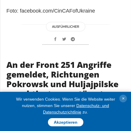
Foto: facebook.com/CinCAFofUkraine
AUSFÜHRLICHER
An der Front 251 Angriffe
gemeldet, Richtungen
Pokrowsk und Huljajpilske
am aktivsten gestürmt
×
Wir verwenden Cookies. Wenn Sie die Website weiter
nutzen, stimmen Sie unserer
Datenschutz- und
24.06.2026 11:23
Datenschutzrichtlinie
zu.
Akzeptieren