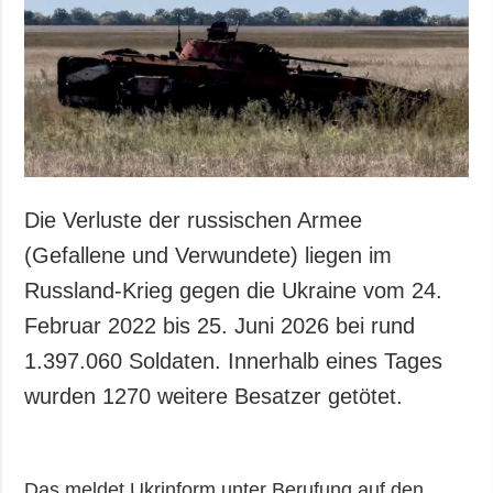
Gesellschaft und
Kultur
Sport
Kriminalität
Notstand und
Notfälle
ZUSÄTZLICH
LEISTUNGEN
Die Verluste der russischen Armee
Veröffentlichungen
Abonnement
(Gefallene und Verwundete) liegen im
Interview
Fotobank
Russland-Krieg gegen die Ukraine vom 24.
Fotos
Februar 2022 bis 25. Juni 2026 bei rund
Video
1.397.060 Soldaten. Innerhalb eines Tages
wurden 1270 weitere Besatzer getötet.
Das meldet Ukrinform unter Berufung auf den