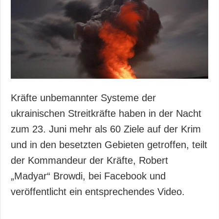
Gesellschaft und
Kultur
Sport
Kriminalität
Notstand und
Notfälle
ZUSÄTZLICH
LEISTUNGEN
Kräfte unbemannter Systeme der
Veröffentlichungen
Abonnement
ukrainischen Streitkräfte haben in der Nacht
Interview
Fotobank
zum 23. Juni mehr als 60 Ziele auf der Krim
Fotos
und in den besetzten Gebieten getroffen, teilt
Video
der Kommandeur der Kräfte, Robert
„Madyar“ Browdi, bei Facebook und
veröffentlicht ein entsprechendes Video.