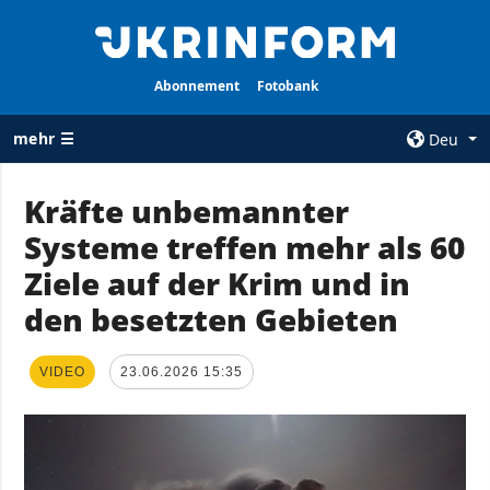
Abonnement
Fotobank
mehr ☰
Deu
×
Kräfte unbemannter
Systeme treffen mehr als 60
ALLE
AGENTUR
RUBRIKEN
Ziele auf der Krim und in
Über uns
Krieg
den besetzten Gebieten
Kontakte
Wiederaufbau
services
der Ukraine
VIDEO
23.06.2026 15:35
Politik zur
Politik
Vertraulichkeit
und zum Schutz
Wirtschaft
personenbezogener
Militär
Daten