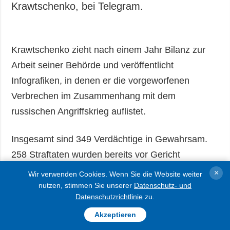
Krawtschenko, bei Telegram.
Krawtschenko zieht nach einem Jahr Bilanz zur
Arbeit seiner Behörde und veröffentlicht
Infografiken, in denen er die vorgeworfenen
Verbrechen im Zusammenhang mit dem
russischen Angriffskrieg auflistet.
Insgesamt sind 349 Verdächtige in Gewahrsam.
258 Straftaten wurden bereits vor Gericht
gebrach, gegen 97 Russen haben Gerichte Urteile
×
Wir verwenden Cookies. Wenn Sie die Website weiter
gefällt.
nutzen, stimmen Sie unserer
Datenschutz- und
Datenschutzrichtlinie
zu.
Bis Anfang März 2026 wurden etwa 213.200 Fälle
Akzeptieren
von Kriegsverbrechen durch russische Truppen