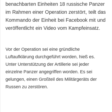
Gesellschaft und
benachbarten Einheiten 18 russische Panzer
Kultur
im Rahmen einer Operation zerstört, teilt das
Sport
Kommando der Einheit bei Facebook mit und
Kriminalität
veröffentlicht ein Video vom Kampfeinsatz.
Notstand und
Notfälle
ZUSÄTZLICH
LEISTUNGEN
Vor der Operation sei eine gründliche
Veröffentlichungen
Abonnement
Luftaufklärung durchgeführt worden, hieß es.
Interview
Fotobank
Unter Unterstützung der Artillerie sei jeder
einzelne Panzer angegriffen worden. Es sei
Fotos
gelungen, einen Großteil des Militärgeräts der
Video
Russen zu zerstören.