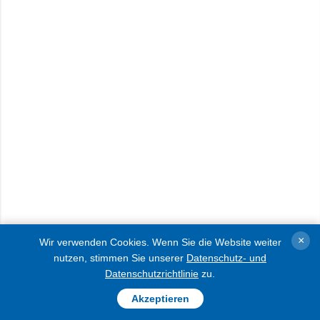
Es geht ihm zufolge um Öltransport in der
×
Wir verwenden Cookies. Wenn Sie die Website weiter
russischen Region Krasnodar und das Ölterminal
nutzen, stimmen Sie unserer
Datenschutz- und
Datenschutzrichtlinie
zu.
im vorübergehend besetzten Kertsch.
Akzeptieren
Die Militärlogistik wurde schwer angegriffen,