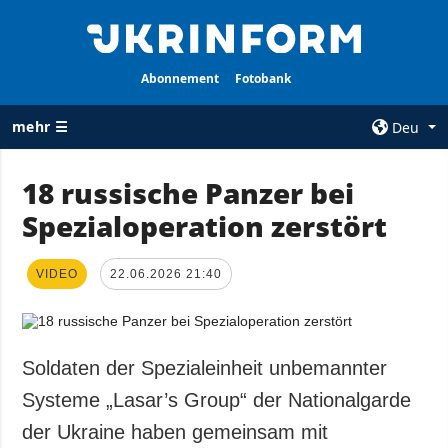
Abonnement
Fotobank
mehr ☰
Deu
×
18 russische Panzer bei
Spezialoperation zerstört
ALLE
AGENTUR
RUBRIKEN
Über uns
VIDEO
Krieg
22.06.2026 21:40
Kontakte
Wiederaufbau
services
der Ukraine
Politik zur
Politik
Soldaten der Spezialeinheit unbemannter
Vertraulichkeit
und zum Schutz
Wirtschaft
Systeme „Lasar’s Group“ der Nationalgarde
personenbezogener
Militär
der Ukraine haben gemeinsam mit
Daten