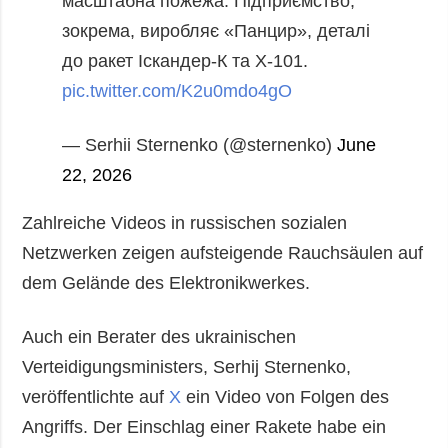
масштабна пожежа.
Підприємство,
зокрема, виробляє «Панцир», деталі
до ракет Іскандер-К та Х-101.
pic.twitter.com/K2u0mdo4gO
— Serhii Sternenko (@sternenko)
June
22, 2026
Zahlreiche Videos in russischen sozialen
Netzwerken zeigen aufsteigende Rauchsäulen auf
dem Gelände des Elektronikwerkes.
Auch ein Berater des ukrainischen
Verteidigungsministers, Serhij Sternenko,
veröffentlichte auf
X
ein Video von Folgen des
Angriffs. Der Einschlag einer Rakete habe ein