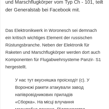
und Marschflugkörper vom Typ Ch - 101, teilt
der Generalstab bei Facebook mit.
Das Elektronikwerk in Woronesch sei demnach
ein kritisch wichtiges Element der russischen
Rüstungsbranche. Neben der Elektronik für
Raketen und Marschflugkörper werden dort auch
Komponenten für Flugabwehrsysteme Panzir- S1
hergestellt.
У нас тут вкусняшка проісходіт (с).
У
Воронєжі ракети атакували завод
напівровідникових приладів
«Сборка». На місці влучання