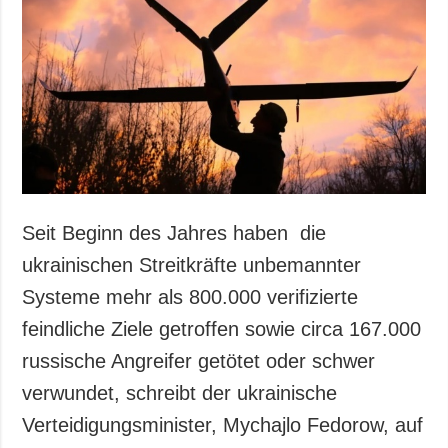
Gesellschaft und
Kultur
Sport
Kriminalität
Notstand und
Notfälle
ZUSÄTZLICH
LEISTUNGEN
Veröffentlichungen
Abonnement
Seit Beginn des Jahres haben die
Interview
Fotobank
ukrainischen Streitkräfte unbemannter
Fotos
Systeme mehr als 800.000 verifizierte
Video
feindliche Ziele getroffen sowie circa 167.000
russische Angreifer getötet oder schwer
verwundet, schreibt der ukrainische
Verteidigungsminister, Mychajlo Fedorow, auf