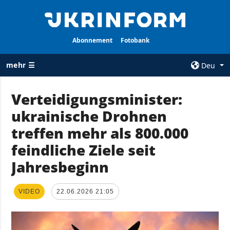
Abonnement
Fotobank
mehr ☰
Deu
×
Verteidigungsminister:
ukrainische Drohnen
ALLE
AGENTUR
RUBRIKEN
treffen mehr als 800.000
Über uns
Krieg
feindliche Ziele seit
Kontakte
Wiederaufbau
Jahresbeginn
services
der Ukraine
Politik zur
Politik
Vertraulichkeit
VIDEO
22.06.2026 21:05
und zum Schutz
Wirtschaft
personenbezogener
Militär
Daten