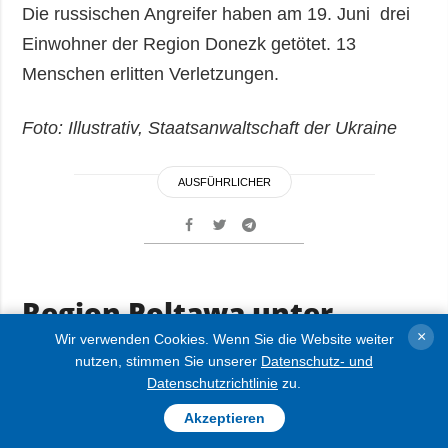
Die russischen Angreifer haben am 19. Juni drei
Einwohner der Region Donezk getötet. 13
Menschen erlitten Verletzungen.
Foto: Illustrativ, Staatsanwaltschaft der Ukraine
AUSFÜHRLICHER
Region Poltawa unter
feindlichem Angriff: Zwei
×
Wir verwenden Cookies. Wenn Sie die Website weiter
nutzen, stimmen Sie unserer
Datenschutz- und
Tote, 14 Verletzte
Datenschutzrichtlinie
zu.
Akzeptieren
FOTOS
21.06.2026 09:32