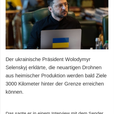
Gesellschaft und
Kultur
Sport
Kriminalität
Notstand und
Notfälle
ZUSÄTZLICH
LEISTUNGEN
Veröffentlichungen
Abonnement
Der ukrainische Präsident Wolodymyr
Interview
Fotobank
Selenskyj erklärte, die neuartigen Drohnen
Fotos
aus heimischer Produktion werden bald Ziele
Video
3000 Kilometer hinter der Grenze erreichen
können.
Das sagte er in einem Interview mit dem Sender