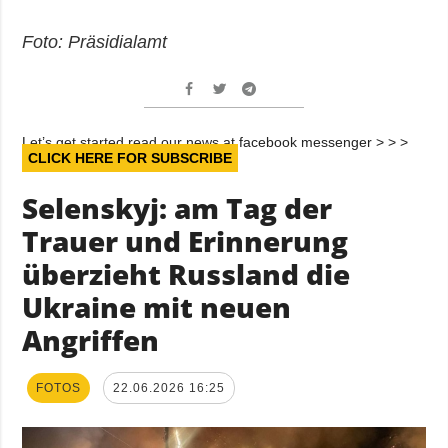
Foto: Präsidialamt
Let’s get started read our news at facebook messenger > > >
CLICK HERE FOR SUBSCRIBE
Selenskyj: am Tag der
Trauer und Erinnerung
überzieht Russland die
Ukraine mit neuen
Angriffen
FOTOS
22.06.2026 16:25