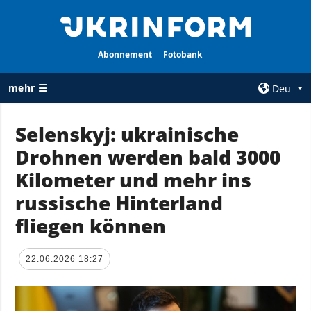
Abonnement
Fotobank
mehr ☰
Deu
×
Selenskyj: ukrainische
Drohnen werden bald 3000
ALLE
AGENTUR
RUBRIKEN
Kilometer und mehr ins
Über uns
Krieg
russische Hinterland
Kontakte
Wiederaufbau
fliegen können
services
der Ukraine
Politik zur
Politik
Vertraulichkeit
22.06.2026 18:27
und zum Schutz
Wirtschaft
personenbezogener
Militär
Daten