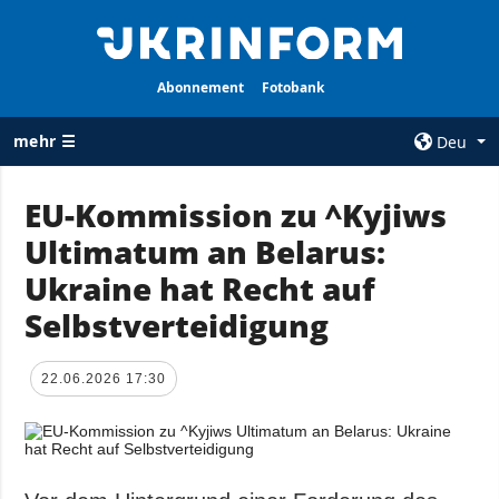
Abonnement
Fotobank
mehr ☰
Deu
×
EU-Kommission zu ^Kyjiws
Ultimatum an Belarus:
ALLE
AGENTUR
RUBRIKEN
Ukraine hat Recht auf
Über uns
Krieg
Selbstverteidigung
Kontakte
Wiederaufbau
services
der Ukraine
22.06.2026 17:30
Politik zur
Politik
Vertraulichkeit
und zum Schutz
Wirtschaft
personenbezogener
Militär
Daten