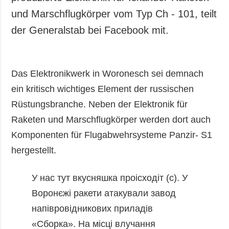
und Marschflugkörper vom Typ Ch - 101, teilt
der Generalstab bei Facebook mit.
Das Elektronikwerk in Woronesch sei demnach
ein kritisch wichtiges Element der russischen
Rüstungsbranche. Neben der Elektronik für
Raketen und Marschflugkörper werden dort auch
Komponenten für Flugabwehrsysteme Panzir- S1
hergestellt.
У нас тут вкусняшка проісходіт (с).
У
Воронєжі ракети атакували завод
напівровідникових приладів
«Сборка». На місці влучання