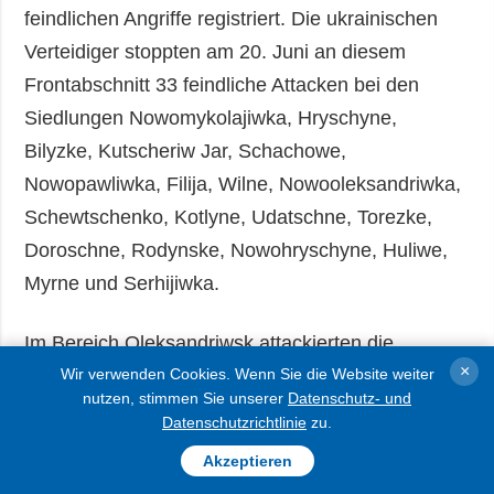
feindlichen Angriffe registriert. Die ukrainischen
Verteidiger stoppten am 20. Juni an diesem
Frontabschnitt 33 feindliche Attacken bei den
Siedlungen Nowomykolajiwka, Hryschyne,
Bilyzke, Kutscheriw Jar, Schachowe,
Nowopawliwka, Filija, Wilne, Nowooleksandriwka,
Schewtschenko, Kotlyne, Udatschne, Torezke,
Doroschne, Rodynske, Nowohryschyne, Huliwe,
Myrne und Serhijiwka.
Im Bereich Oleksandriwsk attackierten die
×
Wir verwenden Cookies. Wenn Sie die Website weiter
russischen Angreifer am 20. Juni zwei Mal bei
nutzen, stimmen Sie unserer
Datenschutz- und
Piddubne und Ternowe die ukrainischen
Datenschutzrichtlinie
zu.
Stellungen, um vorzustoßen.
Akzeptieren