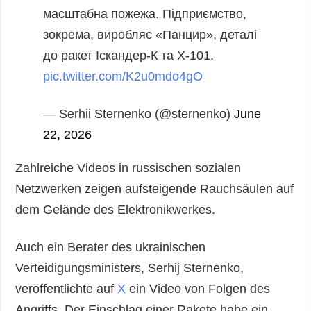
масштабна пожежа.
Підприємство,
зокрема, виробляє «Панцир», деталі
до ракет Іскандер-К та Х-101.
pic.twitter.com/K2u0mdo4gO
— Serhii Sternenko (@sternenko)
June
22, 2026
Zahlreiche Videos in russischen sozialen
Netzwerken zeigen aufsteigende Rauchsäulen auf
dem Gelände des Elektronikwerkes.
Auch ein Berater des ukrainischen
Verteidigungsministers, Serhij Sternenko,
veröffentlichte auf
X
ein Video von Folgen des
Angriffs. Der Einschlag einer Rakete habe ein