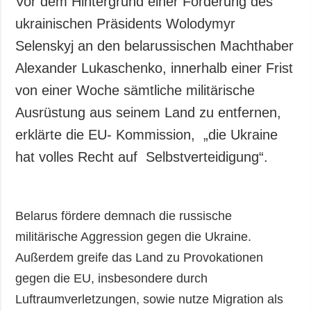
Vor dem Hintergrund einer Forderung des
Gesellschaft und
ukrainischen Präsidents Wolodymyr
Kultur
Selenskyj an den belarussischen Machthaber
Sport
Alexander Lukaschenko, innerhalb einer Frist
Kriminalität
von einer Woche sämtliche militärische
Notstand und
Notfälle
Ausrüstung aus seinem Land zu entfernen,
erklärte die EU- Kommission, „die Ukraine
ZUSÄTZLICH
LEISTUNGEN
Veröffentlichungen
Abonnement
hat volles Recht auf Selbstverteidigung“.
Interview
Fotobank
Fotos
Belarus fördere demnach die russische
Video
militärische Aggression gegen die Ukraine.
Außerdem greife das Land zu Provokationen
gegen die EU, insbesondere durch
Luftraumverletzungen, sowie nutze Migration als