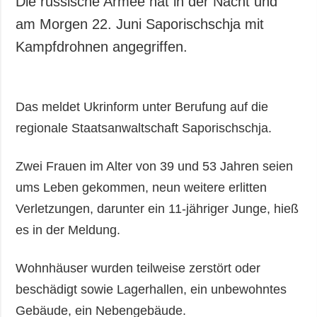
Die russische Armee hat in der Nacht und
Gesellschaft und
am Morgen 22. Juni Saporischschja mit
Kultur
Kampfdrohnen angegriffen.
Sport
Kriminalität
Notstand und
Das meldet Ukrinform unter Berufung auf die
Notfälle
regionale Staatsanwaltschaft Saporischschja.
ZUSÄTZLICH
LEISTUNGEN
Veröffentlichungen
Abonnement
Zwei Frauen im Alter von 39 und 53 Jahren seien
Interview
Fotobank
ums Leben gekommen, neun weitere erlitten
Fotos
Verletzungen, darunter ein 11-jähriger Junge, hieß
Video
es in der Meldung.
Wohnhäuser wurden teilweise zerstört oder
beschädigt sowie Lagerhallen, ein unbewohntes
Gebäude, ein Nebengebäude.