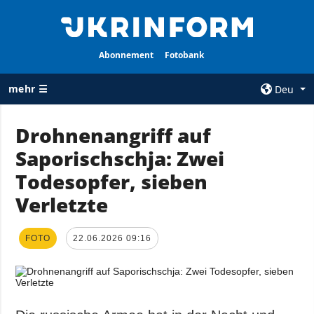
Abonnement
Fotobank
mehr ☰
Deu
×
Drohnenangriff auf
Saporischschja: Zwei
ALLE
AGENTUR
RUBRIKEN
Todesopfer, sieben
Über uns
Krieg
Verletzte
Kontakte
Wiederaufbau
services
der Ukraine
FOTO
22.06.2026 09:16
Politik zur
Politik
Vertraulichkeit
und zum Schutz
Wirtschaft
personenbezogener
Militär
Daten