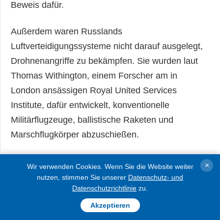
Beweis dafür.
Außerdem waren Russlands
Luftverteidigungssysteme nicht darauf ausgelegt,
Drohnenangriffe zu bekämpfen. Sie wurden laut
Thomas Withington, einem Forscher am in
London ansässigen Royal United Services
Institute, dafür entwickelt, konventionelle
Militärflugzeuge, ballistische Raketen und
Marschflugkörper abzuschießen.
Andauernde ukrainische Drohnenangriffe geben
×
Wir verwenden Cookies. Wenn Sie die Website weiter
auch den Anlass anzunehmen, dass Russland
nutzen, stimmen Sie unserer
Datenschutz- und
Datenschutzrichtlinie
zu.
bald mit einem Mangel an Flugabwehrraketen
konfrontiert werden kann.
Akzeptieren