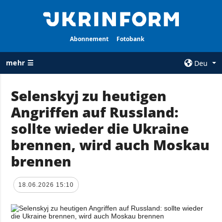
Abonnement
Fotobank
mehr ☰
Deu
×
Selenskyj zu heutigen
Angriffen auf Russland:
ALLE
AGENTUR
RUBRIKEN
sollte wieder die Ukraine
Über uns
Krieg
brennen, wird auch Moskau
Kontakte
Wiederaufbau
brennen
services
der Ukraine
Politik zur
Politik
Vertraulichkeit
18.06.2026 15:10
und zum Schutz
Wirtschaft
personenbezogener
Militär
Daten