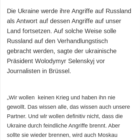
Gesellschaft und
Kultur
Die Ukraine werde ihre Angriffe auf Russland
Sport
als Antwort auf dessen Angriffe auf unser
Kriminalität
Land fortsetzen. Auf solche Weise solle
Notstand und
Russland auf den Verhandlungstisch
Notfälle
gebracht werden, sagte der ukrainische
Präsident Wolodymyr Selenskyj vor
ZUSÄTZLICH
LEISTUNGEN
Veröffentlichungen
Abonnement
Journalisten in Brüssel.
Interview
Fotobank
Fotos
„Wir wollen keinen Krieg und haben ihn nie
Video
gewollt. Das wissen alle, das wissen auch unsere
Partner. Und wlr wollen definitiv nicht, dass die
Ukraine durch feindliche Angriffe brennt. Aber
sollte sie wieder brennen, wird auch Moskau