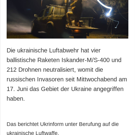
Gesellschaft und
Kultur
Sport
Kriminalität
Notstand und
Notfälle
Die ukrainische Luftabwehr hat vier
ZUSÄTZLICH
LEISTUNGEN
ballistische Raketen Iskander-M/S-400 und
Veröffentlichungen
Abonnement
212 Drohnen neutralisiert, womit die
Interview
Fotobank
russischen Invasoren seit Mittwochabend am
Fotos
17. Juni das Gebiet der Ukraine angegriffen
Video
haben.
Das berichtet Ukrinform unter Berufung auf die
ukrainische Luftwaffe.