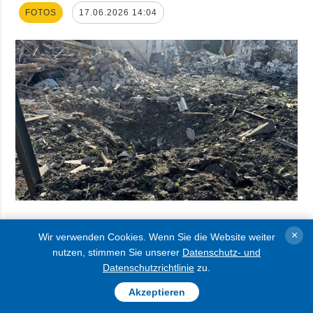
FOTOS
17.06.2026 14:04
Die russischen Besatzer beschossen die
×
Wir verwenden Cookies. Wenn Sie die Website weiter
Frontlinie und Ortschaften in der Region
nutzen, stimmen Sie unserer
Datenschutz- und
Datenschutzrichtlinie
zu.
Donezk in den vergangenen 24 Stunden
Akzeptieren
1065 Mal. 166 zivile Objekte, 144 davon