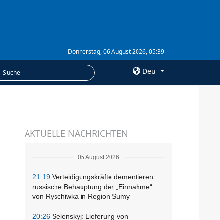
Donnerstag, 06 August 2026, 05:39
Deu
×
LEISTUNGEN
AKTUELLE NACHRICHTEN
Abonnement
Fotobank
05 August 2026
21:19
Verteidigungskräfte dementieren
russische Behauptung der „Einnahme“
von Ryschiwka in Region Sumy
20:26
Selenskyj: Lieferung von