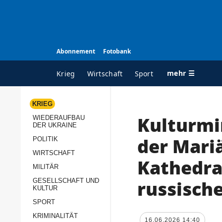
Abonnement
Fotobank
mehr ☰
Krieg
Wirtschaft
Sport
KRIEG
Kulturmi
WIEDERAUFBAU
ALLE RUBRIKEN
A
DER UKRAINE
Krieg
Ü
der Mari
POLITIK
Wiederaufbau der
K
WIRTSCHAFT
Kathedra
Ukraine
MILITÄR
s
Politik
russische
GESELLSCHAFT UND
P
KULTUR
Wirtschaft
u
SPORT
p
Militär
KRIMINALITÄT
D
16.06.2026 14:40