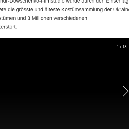
andr-Dowschenko-Filmstudio wurde durch den Einschlag
ete die grösste und älteste Kostümsammlung der Ukrain
stümen und 3 Millionen verschiedenen
zerstört.
1 / 18