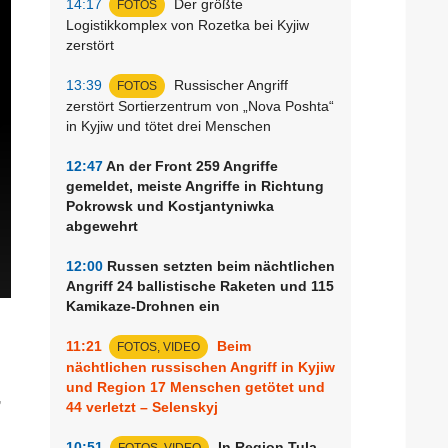
14:17
Der größte
FOTOS
Logistikkomplex von Rozetka bei Kyjiw
zerstört
13:39
Russischer Angriff
FOTOS
zerstört Sortierzentrum von „Nova Poshta“
in Kyjiw und tötet drei Menschen
12:47
An der Front 259 Angriffe
gemeldet, meiste Angriffe in Richtung
Pokrowsk und Kostjantyniwka
abgewehrt
12:00
Russen setzten beim nächtlichen
Angriff 24 ballistische Raketen und 115
Kamikaze-Drohnen ein
11:21
Beim
FOTOS, VIDEO
nächtlichen russischen Angriff in Kyjiw
und Region 17 Menschen getötet und
,
44 verletzt – Selenskyj
10:51
In Region Tula
FOTOS, VIDEO