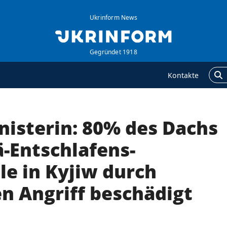
Ukrinform News
Gegründet 1918
Kontakte
nisterin: 80% des Dachs
GENTUR
ZUSÄTZLICH
ber uns
Veröffentlichungen
ä-Entschlafens-
ontakte
Interview
le in Kyjiw durch
ervices
Fotos
n Angriff beschädigt
olitik zur Vertraulichkeit
Video
nd zum Schutz
ersonenbezogener
aten