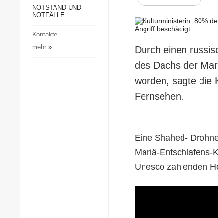
Gesellschaft und Kultur
NOTSTAND UND
NOTFÄLLE
Sport
Kontakte
Kriminalität
mehr
»
Durch einen russis
Notstand und Notfälle
des Dachs der Mari
worden, sagte die 
Fernsehen.
Eine Shahed- Drohne 
Mariä-Entschlafens-K
Unesco zählenden Hö