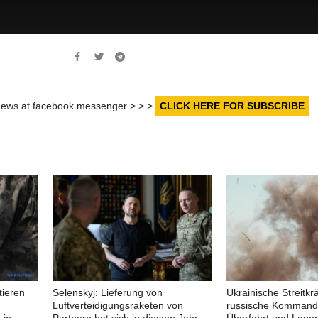
r news at facebook messenger > > >
CLICK HERE FOR SUBSCRIBE
tieren
Selenskyj: Lieferung von
Ukrainische Streitkrä
Luftverteidigungsraketen von
russische Kommand
 in
Partnern hat sich in diesem Jahr
Überfahrt und Lager