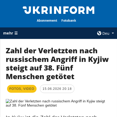
Abonnement
Fotobank
mehr ☰
Deu
×
Zahl der Verletzten nach
russischem Angriff in Kyjiw
ALLE
AGENTUR
RUBRIKEN
steigt auf 38. Fünf
Über uns
Krieg
Menschen getötet
Kontakte
Wiederaufbau
services
der Ukraine
FOTOS, VIDEO
15.06.2026 20:18
Politik zur
Politik
Vertraulichkeit
und zum Schutz
Wirtschaft
personenbezogener
Militär
Daten