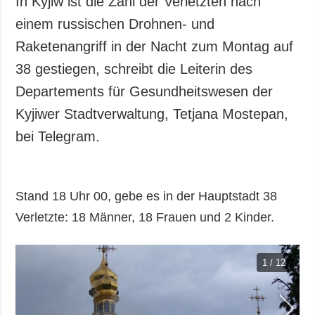
In Kyjiw ist die Zahl der Verletzten nach
Gesellschaft und
einem russischen Drohnen- und
Kultur
Raketenangriff in der Nacht zum Montag auf
Sport
38 gestiegen, schreibt die Leiterin des
Kriminalität
Departements für Gesundheitswesen der
Notstand und
Notfälle
Kyjiwer Stadtverwaltung, Tetjana Mostepan,
bei Telegram.
ZUSÄTZLICH
LEISTUNGEN
Veröffentlichungen
Abonnement
Interview
Fotobank
Stand 18 Uhr 00, gebe es in der Hauptstadt 38
Fotos
Verletzte: 18 Männer, 18 Frauen und 2 Kinder.
Video
1 / 12