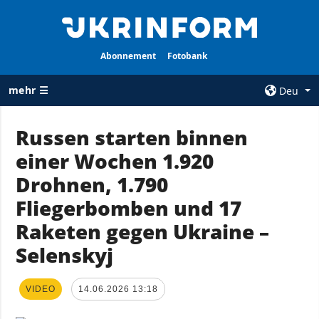
Abonnement
Fotobank
mehr ☰
Deu
×
Russen starten binnen
einer Wochen 1.920
ALLE
AGENTUR
RUBRIKEN
Drohnen, 1.790
Über uns
Krieg
Fliegerbomben und 17
Kontakte
Wiederaufbau
Raketen gegen Ukraine –
services
der Ukraine
Selenskyj
Politik zur
Politik
Vertraulichkeit
und zum Schutz
Wirtschaft
VIDEO
14.06.2026 13:18
personenbezogener
Militär
Daten