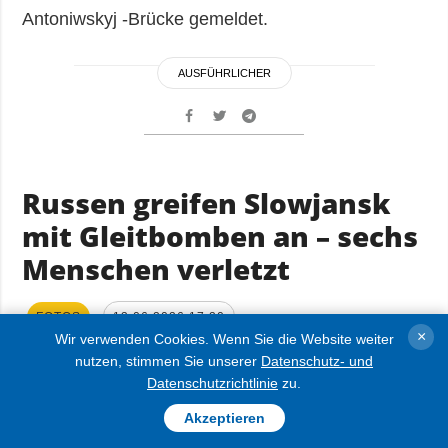
Antoniwskyj -Brücke gemeldet.
AUSFÜHRLICHER
Russen greifen Slowjansk
mit Gleitbomben an – sechs
Menschen verletzt
FOTOS
13.06.2026 17:20
×
Wir verwenden Cookies. Wenn Sie die Website weiter
nutzen, stimmen Sie unserer
Datenschutz- und
Datenschutzrichtlinie
zu.
Akzeptieren