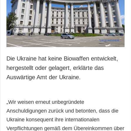
Gesellschaft und
Kultur
Sport
Kriminalität
Notstand und
Notfälle
ZUSÄTZLICH
LEISTUNGEN
Die Ukraine hat keine Biowaffen entwickelt,
Veröffentlichungen
Abonnement
hergestellt oder gelagert, erklärte das
Interview
Fotobank
Auswärtige Amt der Ukraine.
Fotos
Video
„Wir weisen erneut unbegründete
Anschuldigungen zurück und betonten, dass die
Ukraine konsequent ihre internationalen
Verpflichtungen gemäß dem Übereinkommen über