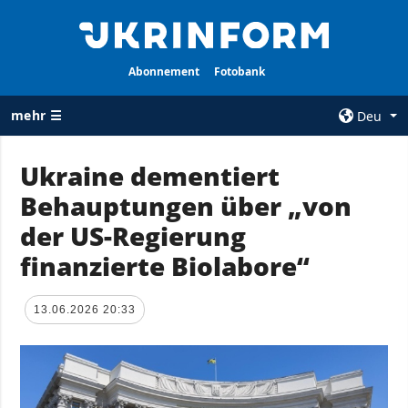
Abonnement
Fotobank
mehr ☰
Deu
×
Ukraine dementiert
Behauptungen über „von
ALLE
AGENTUR
RUBRIKEN
der US-Regierung
Über uns
Krieg
finanzierte Biolabore“
Kontakte
Wiederaufbau
services
der Ukraine
13.06.2026 20:33
Politik zur
Politik
Vertraulichkeit
und zum Schutz
Wirtschaft
personenbezogener
Militär
Daten