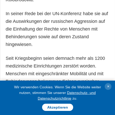
In seiner Rede bei der UN-Konferenz habe sie auf
die Auswirkungen der russischen Aggression auf
die Einhaltung der Rechte von Menschen mit
Behinderungen sowie auf deren Zustand
hingewiesen.
Seit Kriegsbeginn seien demnach mehr als 1200
medizinische Einrichtungen zerstört worden.
Menschen mit eingeschränkter Mobilität und mit
Behinderungen bekommen Folgen russischer
×
Wir verwenden Cookies. Wenn Sie die Website weiter
Attacken während der Unterbrechungen von
nutzen, stimmen Sie unserer
Datenschutz- und
Strom-, Wasser – und Wärmeversorgung
Datenschutzrichtlinie
zu.
besonders schmerzlich zu spüren.
Akzeptieren