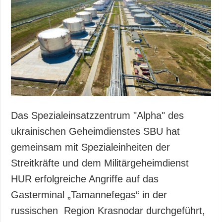
Gesellschaft und
Kultur
Sport
Kriminalität
Notstand und
Notfälle
ZUSÄTZLICH
LEISTUNGEN
Veröffentlichungen
Abonnement
Das Spezialeinsatzzentrum "Alpha" des
Interview
Fotobank
ukrainischen Geheimdienstes SBU hat
Fotos
gemeinsam mit Spezialeinheiten der
Video
Streitkräfte und dem Militärgeheimdienst
HUR erfolgreiche Angriffe auf das
Gasterminal „Tamannefegas“ in der
russischen Region Krasnodar durchgeführt,