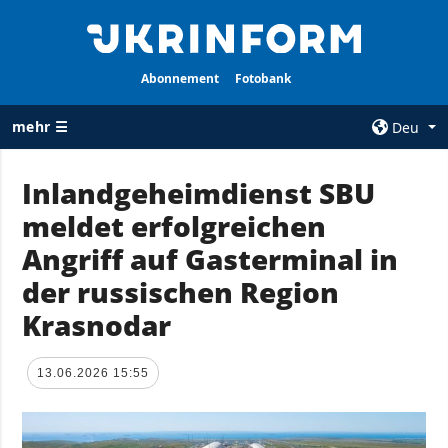
Abonnement
Fotobank
mehr ☰
Deu
×
Inlandgeheimdienst SBU
meldet erfolgreichen
ALLE
AGENTUR
RUBRIKEN
Angriff auf Gasterminal in
Über uns
Krieg
der russischen Region
Kontakte
Wiederaufbau
Krasnodar
services
der Ukraine
Politik zur
Politik
Vertraulichkeit
13.06.2026 15:55
und zum Schutz
Wirtschaft
personenbezogener
Militär
Daten