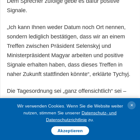
Dem Sprecher zufolge gebe es dafür positive
Signale.
„Ich kann Ihnen weder Datum noch Ort nennen,
sondern lediglich bestätigen, dass wir an einem
Treffen zwischen Präsident Selenskyj und
Ministerpräsident Magyar arbeiten und positive
Signale erhalten haben, dass dieses Treffen in
naher Zukunft stattfinden könnte“, erklärte Tychyj.
Die Tagesordnung sei „ganz offensichtlich“ sei –
die Normalisierung der bilateralen Beziehungen,
×
Wir verwenden Cookies. Wenn Sie die Website weiter
fügte der Sprecher des Außenministeriums hinzu.
nutzen, stimmen Sie unserer
Datenschutz- und
Datenschutzrichtlinie
zu.
Der ungarische Ministerpräsident Péter Magyar
Akzeptieren
gab bekannt, dass mit der Ukraine eine