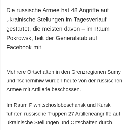
Gesellschaft und
Kultur
Die russische Armee hat 48 Angriffe auf
Sport
ukrainische Stellungen im Tagesverlauf
Kriminalität
gestartet, die meisten davon – im Raum
Notstand und
Pokrowsk, teilt der Generalstab auf
Notfälle
Facebook mit.
ZUSÄTZLICH
LEISTUNGEN
Veröffentlichungen
Abonnement
Mehrere Ortschaften in den Grenzregionen Sumy
Interview
Fotobank
und Tschernihiw wurden heute von der russischen
Fotos
Armee mit Artillerie beschossen.
Video
Im Raum Piwnitschosloboschansk und Kursk
führten russische Truppen 27 Artillerieangriffe auf
ukrainische Stellungen und Ortschaften durch.