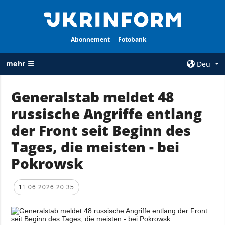
Abonnement
Fotobank
mehr ☰
Deu
×
Generalstab meldet 48
russische Angriffe entlang
ALLE
AGENTUR
RUBRIKEN
der Front seit Beginn des
Über uns
Krieg
Tages, die meisten - bei
Kontakte
Wiederaufbau
Pokrowsk
services
der Ukraine
Politik zur
Politik
Vertraulichkeit
11.06.2026 20:35
und zum Schutz
Wirtschaft
personenbezogener
Militär
Daten