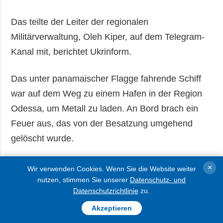
Das teilte der Leiter der regionalen
Militärverwaltung, Oleh Kiper, auf dem Telegram-
Kanal mit, berichtet Ukrinform.
Das unter panamaischer Flagge fahrende Schiff
war auf dem Weg zu einem Hafen in der Region
Odessa, um Metall zu laden. An Bord brach ein
Feuer aus, das von der Besatzung umgehend
gelöscht wurde.
Der Feind attackierte zudem in mehreren
×
Wir verwenden Cookies. Wenn Sie die Website weiter
Angriffswellen den Süden der Region Odessa.
nutzen, stimmen Sie unserer
Datenschutz- und
Datenschutzrichtlinie
zu.
Dabei wurden zivile Einrichtungen und die
Akzeptieren
Energieinfrastruktur getroffen.