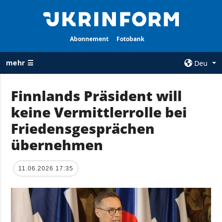
Abonnement
Fotobank
mehr ☰
Deu
×
Finnlands Präsident will
keine Vermittlerrolle bei
ALLE
AGENTUR
RUBRIKEN
Friedensgesprächen
Über uns
Krieg
übernehmen
Kontakte
Wiederaufbau
services
der Ukraine
11.06.2026 17:35
Politik zur
Politik
Vertraulichkeit
und zum Schutz
Wirtschaft
personenbezogener
Militär
Daten