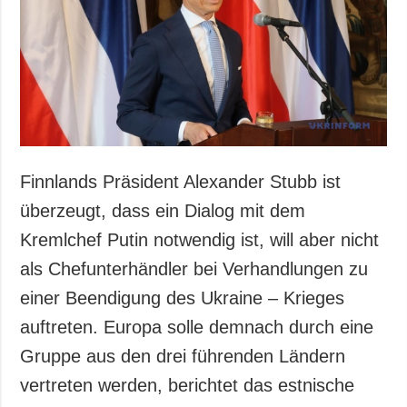
Gesellschaft und
Kultur
Sport
Kriminalität
Notstand und
Notfälle
ZUSÄTZLICH
LEISTUNGEN
Finnlands Präsident Alexander Stubb ist
Veröffentlichungen
Abonnement
überzeugt, dass ein Dialog mit dem
Interview
Fotobank
Kremlchef Putin notwendig ist, will aber nicht
Fotos
als Chefunterhändler bei Verhandlungen zu
Video
einer Beendigung des Ukraine – Krieges
auftreten. Europa solle demnach durch eine
Gruppe aus den drei führenden Ländern
vertreten werden, berichtet das estnische