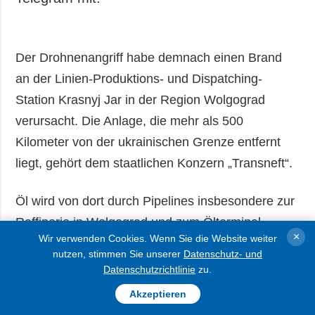
Der Drohnenangriff habe demnach einen Brand
an der Linien-Produktions- und Dispatching-
Station Krasnyj Jar in der Region Wolgograd
verursacht. Die Anlage, die mehr als 500
Kilometer von der ukrainischen Grenze entfernt
liegt, gehört dem staatlichen Konzern „Transneft“.
Öl wird von dort durch Pipelines insbesondere zur
Raffinerie in Wolgograd und zum Ölterminal
×
Wir verwenden Cookies. Wenn Sie die Website weiter
“Schesharis” im Schwarzmeerhafen Noworossijsk
nutzen, stimmen Sie unserer
Datenschutz- und
weitertransportiert.
Datenschutzrichtlinie
zu.
Akzeptieren
Zudem haben ukrainische Langstreckendrohnen