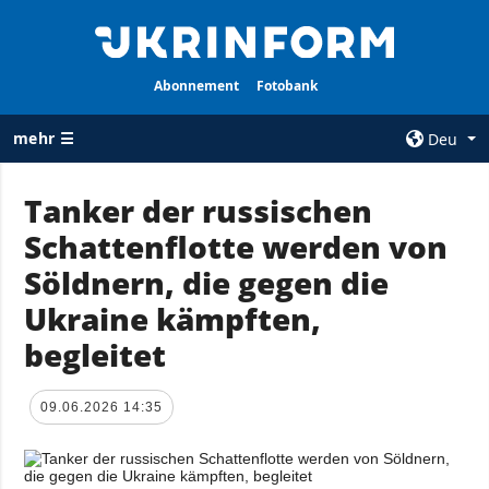
Abonnement
Fotobank
mehr ☰
Deu
×
Tanker der russischen
Schattenflotte werden von
ALLE
AGENTUR
RUBRIKEN
Söldnern, die gegen die
Über uns
Krieg
Ukraine kämpften,
Kontakte
Wiederaufbau
begleitet
services
der Ukraine
Politik zur
Politik
Vertraulichkeit
09.06.2026 14:35
und zum Schutz
Wirtschaft
personenbezogener
Militär
Daten