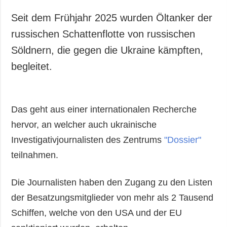
Gesellschaft und
Kultur
Seit dem Frühjahr 2025 wurden Öltanker der
Sport
russischen Schattenflotte von russischen
Kriminalität
Söldnern, die gegen die Ukraine kämpften,
Notstand und
begleitet.
Notfälle
ZUSÄTZLICH
LEISTUNGEN
Das geht aus einer internationalen Recherche
Veröffentlichungen
Abonnement
hervor, an welcher auch ukrainische
Interview
Fotobank
Investigativjournalisten des Zentrums
"Dossier"
Fotos
teilnahmen.
Video
Die Journalisten haben den Zugang zu den Listen
der Besatzungsmitglieder von mehr als 2 Tausend
Schiffen, welche von den USA und der EU