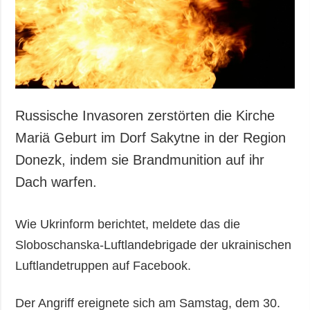
Gesellschaft und
Kultur
Sport
Kriminalität
Notstand und
Notfälle
Russische Invasoren zerstörten die Kirche
ZUSÄTZLICH
LEISTUNGEN
Mariä Geburt im Dorf Sakytne in der Region
Veröffentlichungen
Abonnement
Donezk, indem sie Brandmunition auf ihr
Interview
Fotobank
Dach warfen.
Fotos
Video
Wie Ukrinform berichtet, meldete das die
Sloboschanska-Luftlandebrigade der ukrainischen
Luftlandetruppen auf Facebook.
Der Angriff ereignete sich am Samstag, dem 30.