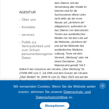
dem Zitieren und der
Verwendung aller Inhalte im
Internet sind für die
AGENTUR
Suchsysteme offene Links
nicht tiefer als der erste
Über uns
Absatz auf „ukrinform.de“
obligatorisch, außerdem ist
Kontakte
das Zitieren von übersetzten
services
Texten aus ausländischen
Medien nur mit dem Link auf
Politik zur
die Webseite „ukrinform.de“
Vertraulichkeit und
und auf die Webseite des
zum Schutz
ausländisches Mediums
personenbezogener
zulässig. Texte mit dem
Daten
Vermerk „Werbung“ oder mit
einem Disclaimer: „Das
Material wird gemäß Teil 3
Artikel 9 des Gesetzes der Ukraine „Über Werbung“ Nr.
270/96-WR vom 3. Juli 1996 und dem Gesetz der Ukraine
„Über Medien“ Nr. 2849-IX vom 31. März 2023 und auf der
Grundlage des Vertrags/der Rechnung veröffentlicht.
×
Wir verwenden Cookies. Wenn Sie die Website weiter
Objekt im Bereich Onlinemedien; Medien-ID R40-01421.
nutzen, stimmen Sie unserer
Datenschutz- und
© 2015-2026 Ukrinform. Alle Rechte sind geschützt.
Datenschutzrichtlinie
zu.
Akzeptieren