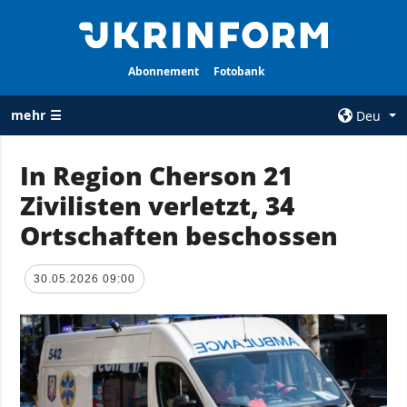
Abonnement
Fotobank
mehr ☰
Deu
×
In Region Cherson 21
Zivilisten verletzt, 34
ALLE
AGENTUR
RUBRIKEN
Ortschaften beschossen
Über uns
Krieg
Kontakte
Wiederaufbau
30.05.2026 09:00
services
der Ukraine
Politik zur
Politik
Vertraulichkeit
und zum Schutz
Wirtschaft
personenbezogener
Militär
Daten