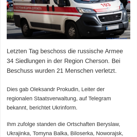
Gesellschaft und
Kultur
Sport
Kriminalität
Notstand und
Notfälle
Letzten Tag beschoss die russische Armee
ZUSÄTZLICH
LEISTUNGEN
34 Siedlungen in der Region Cherson. Bei
Veröffentlichungen
Abonnement
Beschuss wurden 21 Menschen verletzt.
Interview
Fotobank
Fotos
Dies gab Oleksandr Prokudin, Leiter der
Video
regionalen Staatsverwaltung, auf Telegram
bekannt, berichtet Ukrinform.
Ihm zufolge standen die Ortschaften Beryslaw,
Ukrajinka, Tomyna Balka, Biloserka, Noworajsk,