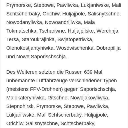
Prymorske, Stepowe, Pawliwka, Lukjaniwske, Mali
Schtscherbaky, Orichiw, Huljajpole, Salisnytschne,
Nowodanyliwka, Nowoandrijiwka, Mala
Tokmatschka, Tschariwne, Huljajpilske, Werchnja
Tersa, Staroukrajinka, Swjatopetriwka,
Olenokostjantyniwka, Wosdwischenka, Dobropillja
und Nowe Saporischschja.
Des Weiteren setzten die Russen 639 Mal
unbemannte Luftfahrzeuge verschiedener Typen
(meistens FPV-Drohnen) gegen Saporischschja,
Malokateryniwka, Ritschne, Nowojakowliwka,
Stepnohirsk, Prymorske, Stepowe, Pawliwka,
Lukjaniwske, Mali Schtscherbaky, Huljajpole,
Orichiw, Salisnytschne, Schtscherbaky,