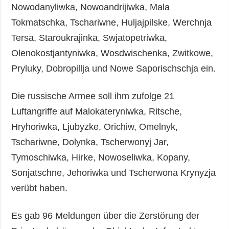
Nowodanyliwka, Nowoandrijiwka, Mala
Tokmatschka, Tschariwne, Huljajpilske, Werchnja
Tersa, Staroukrajinka, Swjatopetriwka,
Olenokostjantyniwka, Wosdwischenka, Zwitkowe,
Pryluky, Dobropillja und Nowe Saporischschja ein.
Die russische Armee soll ihm zufolge 21
Luftangriffe auf Malokateryniwka, Ritsche,
Hryhoriwka, Ljubyzke, Orichiw, Omelnyk,
Tschariwne, Dolynka, Tscherwonyj Jar,
Tymoschiwka, Hirke, Nowoseliwka, Kopany,
Sonjatschne, Jehoriwka und Tscherwona Krynyzja
verübt haben.
Es gab 96 Meldungen über die Zerstörung der