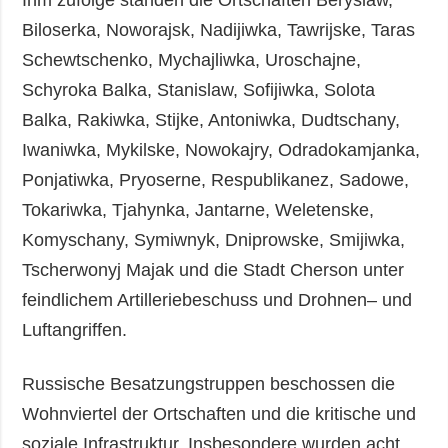
Ihm zufolge standen die Ortschaften Beryslaw,
Biloserka, Noworajsk, Nadijiwka, Tawrijske, Taras
Schewtschenko, Mychajliwka, Uroschajne,
Schyroka Balka, Stanislaw, Sofijiwka, Solota
Balka, Rakiwka, Stijke, Antoniwka, Dudtschany,
Iwaniwka, Mykilske, Nowokajry, Odradokamjanka,
Ponjatiwka, Pryoserne, Respublikanez, Sadowe,
Tokariwka, Tjahynka, Jantarne, Weletenske,
Komyschany, Symiwnyk, Dniprowske, Smijiwka,
Tscherwonyj Majak und die Stadt Cherson unter
feindlichem Artilleriebeschuss und Drohnen– und
Luftangriffen.
Russische Besatzungstruppen beschossen die
Wohnviertel der Ortschaften und die kritische und
soziale Infrastruktur. Insbesondere wurden acht