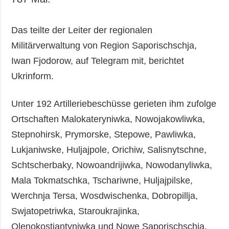
Das teilte der Leiter der regionalen
Militärverwaltung von Region Saporischschja,
Iwan Fjodorow, auf Telegram mit, berichtet
Ukrinform.
Unter 192 Artilleriebeschüsse gerieten ihm zufolge
Ortschaften Malokateryniwka, Nowojakowliwka,
Stepnohirsk, Prymorske, Stepowe, Pawliwka,
Lukjaniwske, Huljajpole, Orichiw, Salisnytschne,
Schtscherbaky, Nowoandrijiwka, Nowodanyliwka,
Mala Tokmatschka, Tschariwne, Huljajpilske,
Werchnja Tersa, Wosdwischenka, Dobropillja,
Swjatopetriwka, Staroukrajinka,
Olenokostjantyniwka und Nowe Saporischschja.