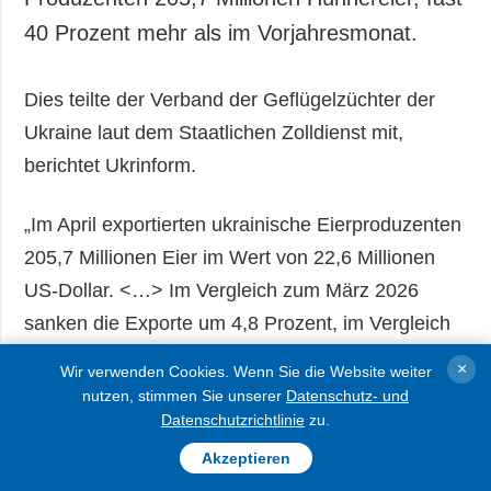
40 Prozent mehr als im Vorjahresmonat.
Dies teilte der Verband der Geflügelzüchter der
Ukraine laut dem Staatlichen Zolldienst mit,
berichtet Ukrinform.
„Im April exportierten ukrainische Eierproduzenten
205,7 Millionen Eier im Wert von 22,6 Millionen
US-Dollar. <…> Im Vergleich zum März 2026
sanken die Exporte um 4,8 Prozent, im Vergleich
zum April 2025 stiegen sie jedoch um fast 40
×
Wir verwenden Cookies. Wenn Sie die Website weiter
Prozent“, heißt es in dem Bericht.
nutzen, stimmen Sie unserer
Datenschutz- und
Datenschutzrichtlinie
zu.
Die Einnahmen im April dieses Jahres lagen damit
Akzeptieren
60 Prozent über denen vom April 2025. Insgesamt