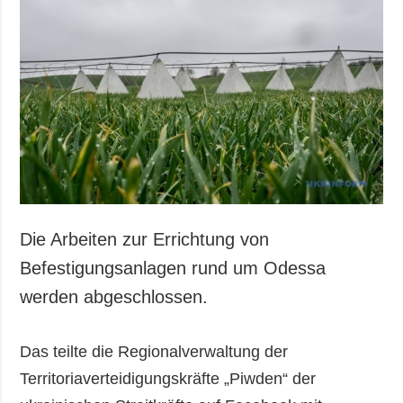
Gesellschaft und
Kultur
Sport
Kriminalität
Notstand und
Notfälle
ZUSÄTZLICH
LEISTUNGEN
Veröffentlichungen
Abonnement
Interview
Fotobank
Die Arbeiten zur Errichtung von
Fotos
Befestigungsanlagen rund um Odessa
Video
werden abgeschlossen.
Das teilte die Regionalverwaltung der
Territoriaverteidigungskräfte „Piwden“ der