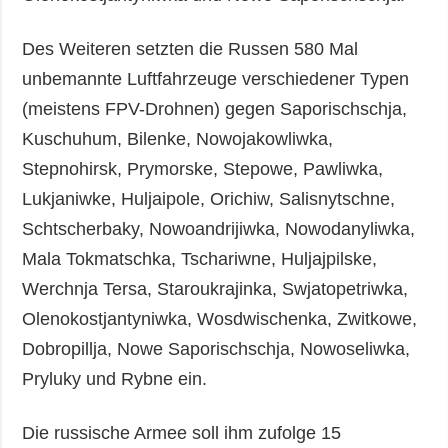
Des Weiteren setzten die Russen 580 Mal
unbemannte Luftfahrzeuge verschiedener Typen
(meistens FPV-Drohnen) gegen Saporischschja,
Kuschuhum, Bilenke, Nowojakowliwka,
Stepnohirsk, Prymorske, Stepowe, Pawliwka,
Lukjaniwke, Huljaipole, Orichiw, Salisnytschne,
Schtscherbaky, Nowoandrijiwka, Nowodanyliwka,
Mala Tokmatschka, Tschariwne, Huljajpilske,
Werchnja Tersa, Staroukrajinka, Swjatopetriwka,
Olenokostjantyniwka, Wosdwischenka, Zwitkowe,
Dobropillja, Nowe Saporischschja, Nowoseliwka,
Pryluky und Rybne ein.
Die russische Armee soll ihm zufolge 15