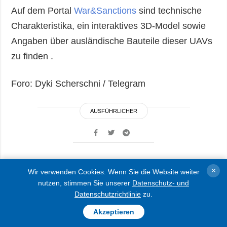
Auf dem Portal
War&Sanctions
sind technische
Charakteristika, ein interaktives 3D-Model sowie
Angaben über ausländische Bauteile dieser UAVs
zu finden .
Foro: Dyki Scherschni / Telegram
AUSFÜHRLICHER
×
Russen werfen 5
Wir verwenden Cookies. Wenn Sie die Website weiter
nutzen, stimmen Sie unserer
Datenschutz- und
Gleitbomben auf
Datenschutzrichtlinie
zu.
Kramatorsk ab: drei
Akzeptieren