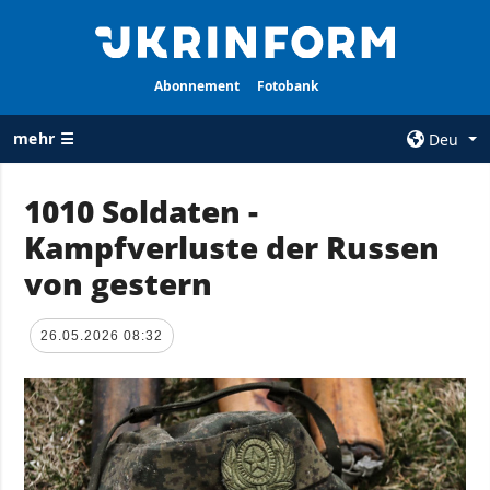
Abonnement
Fotobank
mehr ☰
Deu
×
1010 Soldaten -
Kampfverluste der Russen
ALLE
AGENTUR
RUBRIKEN
von gestern
Über uns
Krieg
Kontakte
Wiederaufbau
26.05.2026 08:32
services
der Ukraine
Politik zur
Politik
Vertraulichkeit
und zum Schutz
Wirtschaft
personenbezogener
Militär
Daten