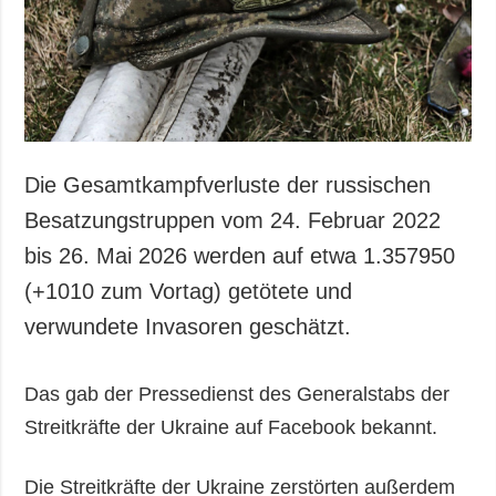
Gesellschaft und
Kultur
Sport
Kriminalität
Notstand und
Notfälle
Die Gesamtkampfverluste der russischen
ZUSÄTZLICH
LEISTUNGEN
Besatzungstruppen vom 24. Februar 2022
Veröffentlichungen
Abonnement
bis 26. Mai 2026 werden auf etwa 1.357950
Interview
Fotobank
(+1010 zum Vortag) getötete und
Fotos
verwundete Invasoren geschätzt.
Video
Das gab der Pressedienst des Generalstabs der
Streitkräfte der Ukraine auf Facebook bekannt.
Die Streitkräfte der Ukraine zerstörten außerdem