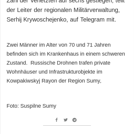
Zahl der Verletzten auf sechs gestiegen, teilt
Gesellschaft und
der Leiter der regionalen Militärverwaltung,
Kultur
Serhij Krywoschejenko, auf Telegram mit.
Sport
Kriminalität
Notstand und
Zwei Männer im Alter von 70 und 71 Jahren
Notfälle
befinden sich im Krankenhaus in einem schweren
ZUSÄTZLICH
LEISTUNGEN
Zustand. Russische Drohnen trafen private
Veröffentlichungen
Abonnement
Wohnhäuser und Infrastrukturobjekte im
Interview
Fotobank
Kowpakiwskyj Rayon der Region Sumy,
Fotos
Video
Foto: Suspilne Sumy