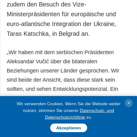
zudem den Besuch des Vize-
Ministerpräsidenten für europäische und
euro-atlantische Integration der Ukraine,
Taras Katschka, in Belgrad an.
„Wir haben mit dem serbischen Präsidenten
Aleksandar Vučić über die bilateralen
Beziehungen unserer Länder gesprochen. Wir
sind beide der Ansicht, dass diese stark sein
sollten, und sehen Entwicklungspotenzial. Ein
designierter Vertreter der ukrainischen Regierung,
×
Wir verwenden Cookies. Wenn Sie die Website weiter
der Vize-Ministerpräsident für europäische und
nutzen, stimmen Sie unserer
Datenschutz- und
euro-atlantische Integration, wird sich in den
Datenschutzrichtlinie
zu.
nächsten Tagen in Belgrad aufhalten. Wir rechnen
Akzeptieren
mit für beide Seiten vorteilhaften Vereinbarungen,