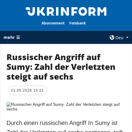
Abonnement
Fotobank
mehr ☰
Deu
×
Russischer Angriff auf
Sumy: Zahl der Verletzten
ALLE
AGENTUR
RUBRIKEN
steigt auf sechs
Über uns
Krieg
Kontakte
Wiederaufbau
21.05.2026 15:21
services
der Ukraine
Politik zur
Politik
Vertraulichkeit
und zum Schutz
Wirtschaft
personenbezogener
Durch einen russischen Angriff In Sumy ist
Militär
Daten