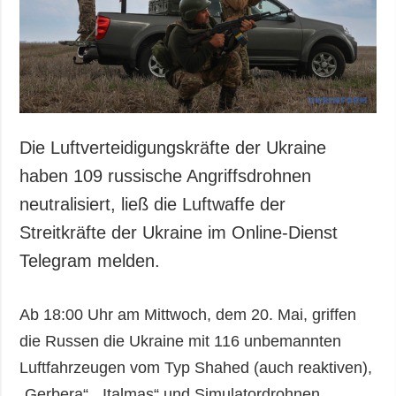
Gesellschaft und
Kultur
Sport
Kriminalität
Notstand und
Notfälle
Die Luftverteidigungskräfte der Ukraine
ZUSÄTZLICH
LEISTUNGEN
haben 109 russische Angriffsdrohnen
Veröffentlichungen
Abonnement
neutralisiert, ließ die Luftwaffe der
Interview
Fotobank
Streitkräfte der Ukraine im Online-Dienst
Fotos
Telegram melden.
Video
Ab 18:00 Uhr am Mittwoch, dem 20. Mai, griffen
die Russen die Ukraine mit 116 unbemannten
Luftfahrzeugen vom Typ Shahed (auch reaktiven),
„Gerbera“, „Italmas“ und Simulatordrohnen