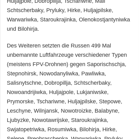
Huljajpole, Dobropillja, Tschariwne, Mali
Schtscherbaky, Pryluky, Hirke, Huljajpilske,
Warwariwka, Staroukrajinka, Olenokostjantyniwka
und Bilohirja.
Des Weiteren setzten die Russen 499 Mal
unbemannte Luftfahrzeuge verschiedener Typen
(meistens FPV-Drohnen) gegen Saporischschja,
Stepnohirsk, Nowodanyliwka, Pawliwka,
Salisnytschne, Dobropillja, Schtscherbaky,
Nowoandrijiwka, Huljajpole, Lukjaniwske,
Prymorske, Tschariwne, Huljajpilske, Stepowe,
Leschyne, Wilnjansk, Nowotroizke, Balabyne,
Ljubyzke, Nowotawrijske, Staroukrajinka,
Swjatopetriwka, Rosumiwka, Bilohirja, Hirke,
Selene, Preobraschenka, Warwariwka, Pryluky,