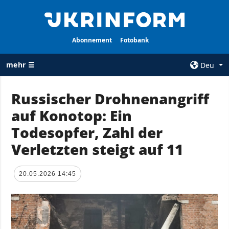
Abonnement
Fotobank
mehr ☰
Deu
×
Russischer Drohnenangriff
auf Konotop: Ein
ALLE
AGENTUR
RUBRIKEN
Todesopfer, Zahl der
Über uns
Krieg
Verletzten steigt auf 11
Kontakte
Wiederaufbau
services
der Ukraine
20.05.2026 14:45
Politik zur
Politik
Vertraulichkeit
und zum Schutz
Wirtschaft
personenbezogener
Militär
Daten