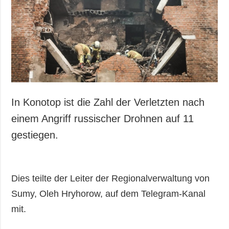
Gesellschaft und
Kultur
Sport
Kriminalität
Notstand und
Notfälle
ZUSÄTZLICH
LEISTUNGEN
In Konotop ist die Zahl der Verletzten nach
Veröffentlichungen
Abonnement
einem Angriff russischer Drohnen auf 11
Interview
Fotobank
gestiegen.
Fotos
Video
Dies teilte der Leiter der Regionalverwaltung von
Sumy, Oleh Hryhorow, auf dem Telegram-Kanal
mit.