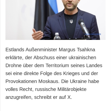
Gesellschaft und
Kultur
Sport
Kriminalität
Notstand und
Notfälle
ZUSÄTZLICH
LEISTUNGEN
Estlands Außenminister Margus Tsahkna
Veröffentlichungen
Abonnement
erklärte, der Abschuss einer ukrainischen
Interview
Fotobank
Drohne über dem Territorium seines Landes
Fotos
sei eine direkte Folge des Krieges und der
Video
Provokationen Moskaus. Die Ukraine habe
volles Recht, russische Militärobjekte
anzugreifen, schreibt er auf X.