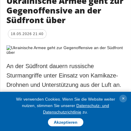
Ukrainische Armee geht zur
Gegenoffensive an der
Südfront über
18.05.2026 21:40
An der Südfront dauern russische
Sturmangriffe unter Einsatz von Kamikaze-
Drohnen und Unterstützung aus der Luft an.
Gleichzeitig führen ukrainische Truppen
×
Wir verwenden Cookies. Wenn Sie die Website weiter
Gegenangriffe durch und vernichten
nutzen, stimmen Sie unserer
Datenschutz- und
feindliche Sabotagegruppen, sagte der
Datenschutzrichtlinie
zu.
Sprecher der Heeresgruppe Süd, Wladyslaw
Akzeptieren