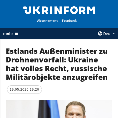
Abonnement
Fotobank
mehr ☰
Deu
×
Estlands Außenminister zu
Drohnenvorfall: Ukraine
ALLE
AGENTUR
RUBRIKEN
hat volles Recht, russische
Über uns
Krieg
Militärobjekte anzugreifen
Kontakte
Wiederaufbau
services
der Ukraine
19.05.2026 19:20
Politik zur
Politik
Vertraulichkeit
und zum Schutz
Wirtschaft
personenbezogener
Militär
Daten