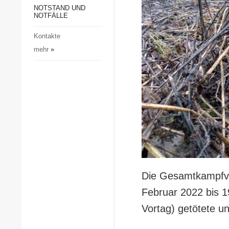
Gesellschaft und Kultur
NOTSTAND UND
NOTFÄLLE
Sport
Kontakte
Kriminalität
mehr
»
Notstand und Notfälle
Die Gesamtkampfve
Februar 2022 bis 
Vortag) getötete u