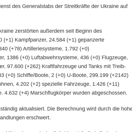
enst des Generalstabs der Streitkräfte der Ukraine auf
Ukraine zerstörten außerdem seit Beginn des
40 (+1) Kampfpanzer, 24.584 (+1) gepanzerte
40 (+78) Artilleriesysteme, 1.792 (+0)
r, 1386 (+0) Luftabwehrsysteme, 436 (+0) Flugzeuge,
r, 97.600 (+262) Kraftfahrzeuge und Tanks mit Treib-
33 (+0) Schiffe/Boote, 2 (+0) U-Boote, 299.199 (+2142)
ohnen, 4.202 (+2) spezielle Fahrzeuge, 1.426 (+11)
. 4.632 (+4) Marschflugkörper wurden abgeschossen.
tändig aktualisiert. Die Berechnung wird durch die hoh
handlungen erschwert.