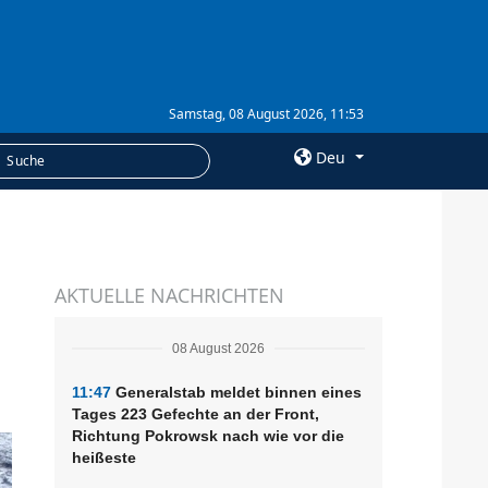
Samstag, 08 August 2026, 11:53
Deu
×
LEISTUNGEN
AKTUELLE NACHRICHTEN
Abonnement
Fotobank
08 August 2026
11:47
Generalstab meldet binnen eines
Tages 223 Gefechte an der Front,
Richtung Pokrowsk nach wie vor die
heißeste