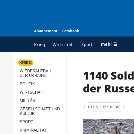
Abonnement
Fotobank
mehr ☰
Krieg
Wirtschaft
Sport
KRIEG
1140 Sol
WIEDERAUFBAU
ALLE RUBRIKEN
A
DER UKRAINE
Krieg
Ü
der Russ
POLITIK
Wiederaufbau der
K
WIRTSCHAFT
Ukraine
MILITÄR
s
19.05.2026 09:00
Politik
GESELLSCHAFT UND
P
KULTUR
Wirtschaft
u
SPORT
p
Militär
KRIMINALITÄT
D