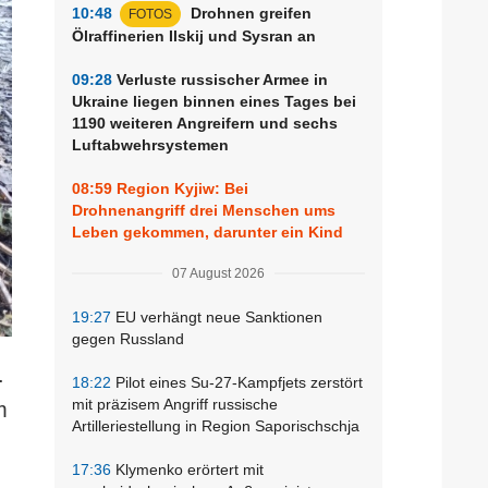
10:48
Drohnen greifen
FOTOS
Ölraffinerien Ilskij und Sysran an
09:28
Verluste russischer Armee in
Ukraine liegen binnen eines Tages bei
1190 weiteren Angreifern und sechs
Luftabwehrsystemen
08:59
Region Kyjiw: Bei
Drohnenangriff drei Menschen ums
Leben gekommen, darunter ein Kind
07 August 2026
19:27
EU verhängt neue Sanktionen
gegen Russland
.
18:22
Pilot eines Su-27-Kampfjets zerstört
mit präzisem Angriff russische
m
Artilleriestellung in Region Saporischschja
17:36
Klymenko erörtert mit