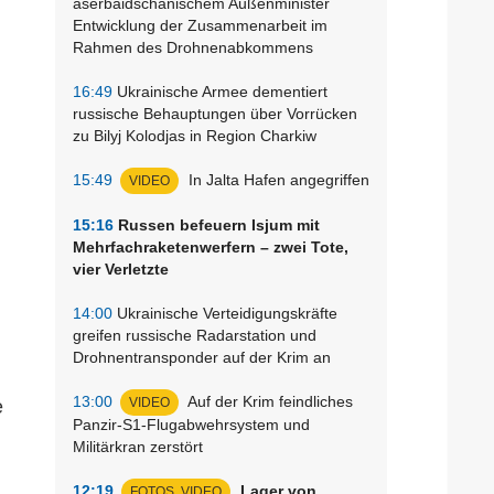
aserbaidschanischem Außenminister
Entwicklung der Zusammenarbeit im
Rahmen des Drohnenabkommens
16:49
Ukrainische Armee dementiert
russische Behauptungen über Vorrücken
zu Bilyj Kolodjas in Region Charkiw
15:49
In Jalta Hafen angegriffen
VIDEO
15:16
Russen befeuern Isjum mit
Mehrfachraketenwerfern – zwei Tote,
vier Verletzte
14:00
Ukrainische Verteidigungskräfte
greifen russische Radarstation und
Drohnentransponder auf der Krim an
13:00
Auf der Krim feindliches
VIDEO
e
Panzir-S1-Flugabwehrsystem und
Militärkran zerstört
12:19
Lager von
FOTOS, VIDEO