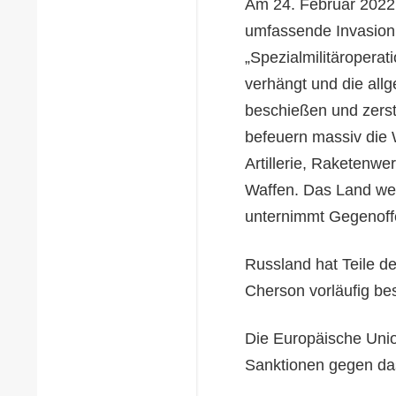
Am 24. Februar 2022 
umfassende Invasion 
„Spezialmilitäroperat
verhängt und die all
beschießen und zerstö
befeuern massiv die
Artillerie, Raketenwe
Waffen. Das Land weh
unternimmt Gegenoff
Russland hat Teile d
Cherson vorläufig bes
Die Europäische Uni
Sanktionen gegen da