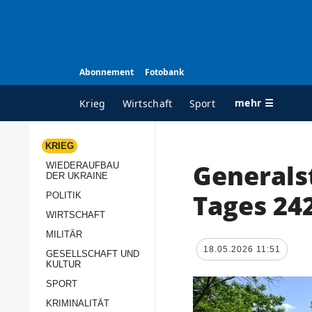
Abonnement
Fotobank
mehr ☰
Krieg
Wirtschaft
Sport
KRIEG
Generals
WIEDERAUFBAU
ALLE RUBRIKEN
A
DER UKRAINE
Krieg
Ü
Tages 24
POLITIK
Wiederaufbau der
K
WIRTSCHAFT
Ukraine
MILITÄR
s
18.05.2026 11:51
Politik
GESELLSCHAFT UND
P
KULTUR
Wirtschaft
u
SPORT
p
Militär
KRIMINALITÄT
D