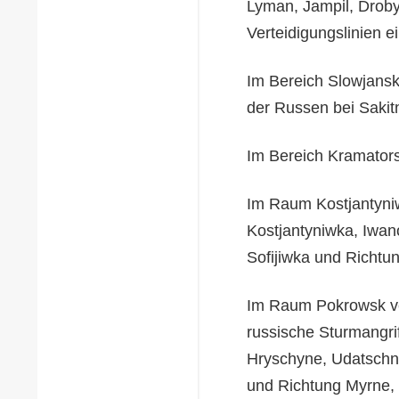
Lyman, Jampil, Droby
Verteidigungslinien e
Im Bereich Slowjansk 
der Russen bei Sakit
Im Bereich Kramators
Im Raum Kostjantyniw
Kostjantyniwka, Iwano
Sofijiwka und Richtun
Im Raum Pokrowsk ver
russische Sturmangr
Hryschyne, Udatsch
und Richtung Myrne, 