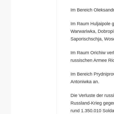
Im Bereich Oleksandr
Im Raum Huljaipole g
Warwariwka, Dobropi
Saporischschja, Wosd
Im Raum Orichiw verh
russischen Armee Ric
Im Bereich Prydnipro
Antoniwka an.
Die Verluste der rus
Russland-Krieg gegen
rund 1.350.010 Solda