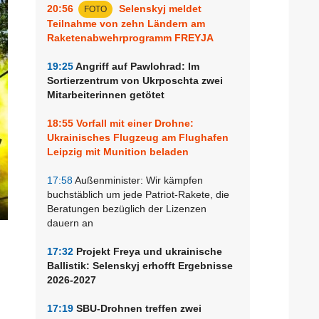
20:56
Selenskyj meldet
FOTO
Teilnahme von zehn Ländern am
Raketenabwehrprogramm FREYJA
19:25
Angriff auf Pawlohrad: Im
Sortierzentrum von Ukrposchta zwei
Mitarbeiterinnen getötet
18:55
Vorfall mit einer Drohne:
Ukrainisches Flugzeug am Flughafen
Leipzig mit Munition beladen
17:58
Außenminister: Wir kämpfen
buchstäblich um jede Patriot-Rakete, die
Beratungen bezüglich der Lizenzen
dauern an
17:32
Projekt Freya und ukrainische
Ballistik: Selenskyj erhofft Ergebnisse
2026-2027
17:19
SBU-Drohnen treffen zwei