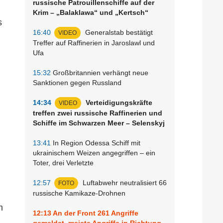
russische Patrouillenschiffe auf der
Krim – „Balaklawa“ und „Kertsch“
s
16:40
Generalstab bestätigt
VIDEO
Treffer auf Raffinerien in Jaroslawl und
Ufa
15:32
Großbritannien verhängt neue
Sanktionen gegen Russland
14:34
Verteidigungskräfte
VIDEO
treffen zwei russische Raffinerien und
Schiffe im Schwarzen Meer – Selenskyj
13:41
In Region Odessa Schiff mit
ukrainischem Weizen angegriffen – ein
Toter, drei Verletzte
12:57
Luftabwehr neutralisiert 66
FOTO
russische Kamikaze-Drohnen
m
12:13
An der Front 261 Angriffe
gemeldet, meiste Angriffe in Richtung