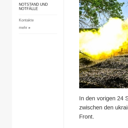
Gesellschaft und Kultur
NOTSTAND UND
NOTFÄLLE
Sport
Kontakte
Kriminalität
mehr
»
Notstand und Notfälle
In den vorigen 24
zwischen den ukrai
Front.