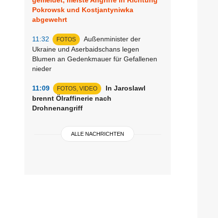
Pokrowsk und Kostjantyniwka
abgewehrt
11:32
Außenminister der
FOTOS
Ukraine und Aserbaidschans legen
Blumen an Gedenkmauer für Gefallenen
nieder
11:09
In Jaroslawl
FOTOS, VIDEO
brennt Ölraffinerie nach
Drohnenangriff
ALLE NACHRICHTEN