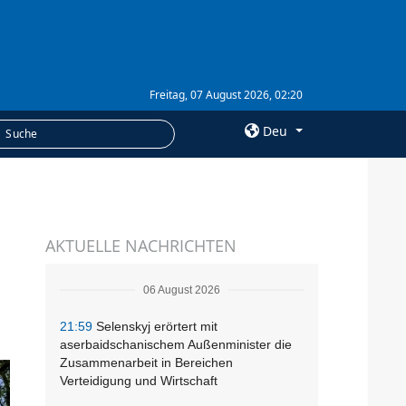
Freitag, 07 August 2026, 02:20
Deu
×
LEISTUNGEN
AKTUELLE NACHRICHTEN
Abonnement
Fotobank
06 August 2026
21:59
Selenskyj erörtert mit
aserbaidschanischem Außenminister die
Zusammenarbeit in Bereichen
Verteidigung und Wirtschaft