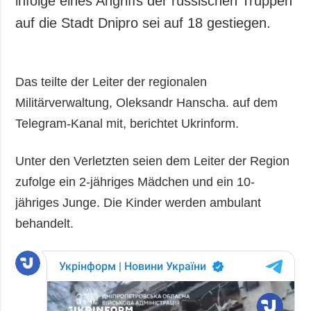
infolge eines Angriffs der russischen Truppen
Gesellschaft und
auf die Stadt Dnipro sei auf 18 gestiegen.
Kultur
Sport
Kriminalität
Das teilte der Leiter der regionalen
Notstand und
Militärverwaltung, Oleksandr Hanscha. auf dem
Notfälle
Telegram-Kanal mit, berichtet Ukrinform.
ZUSÄTZLICH
LEISTUNGEN
Veröffentlichungen
Abonnement
Unter den Verletzten seien dem Leiter der Region
Interview
Fotobank
zufolge ein 2-jähriges Mädchen und ein 10-
Fotos
jähriges Junge. Die Kinder werden ambulant
Video
behandelt.