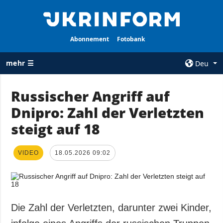
Abonnement
Fotobank
mehr ☰
Deu
×
Russischer Angriff auf
Dnipro: Zahl der Verletzten
ALLE
AGENTUR
RUBRIKEN
steigt auf 18
Über uns
Krieg
Kontakte
Wiederaufbau
VIDEO
18.05.2026 09:02
services
der Ukraine
Politik zur
Politik
Vertraulichkeit
und zum Schutz
Wirtschaft
personenbezogener
Die Zahl der Verletzten, darunter zwei Kinder,
Militär
Daten