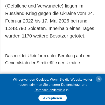
(Gefallene und Verwundete) liegen im
Russland-Krieg gegen die Ukraine vom 24.
Februar 2022 bis 17. Mai 2026 bei rund
1.348.790 Soldaten. Innerhalb eines Tages
wurden 1170 weitere Besatzer getötet.
Das meldet Ukrinform unter Berufung auf den
Generalstab der Streitkräfte der Ukraine.
Die Verluste des Feindes an Kriegsgerät,
×
Wir verwenden Cookies. Wenn Sie die Website weiter
einschließlich in den letzten 24 Stunden sind:
nutzen, stimmen Sie unserer
Datenschutz- und
11 938 (+1) Panzer, 24 578 (+4) gepanzerte
Datenschutzrichtlinie
zu.
Fahrzeuge, 42 215 (+82) Artilleriesysteme, 1790
Akzeptieren
(+2) Mehrfachraketenwerfer, 1.384 (+3)