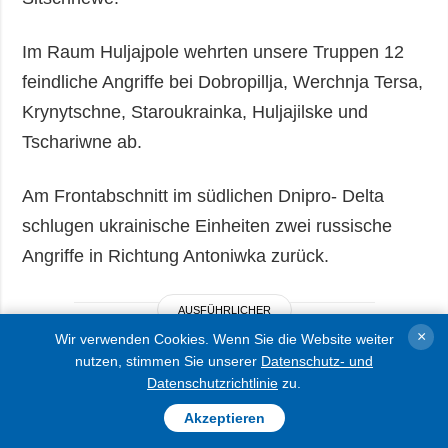
Im Raum Huljajpole wehrten unsere Truppen 12
feindliche Angriffe bei Dobropillja, Werchnja Tersa,
Krynytschne, Staroukrainka, Huljajilske und
Tschariwne ab.
Am Frontabschnitt im südlichen Dnipro- Delta
schlugen ukrainische Einheiten zwei russische
Angriffe in Richtung Antoniwka zurück.
AUSFÜHRLICHER
×
Wir verwenden Cookies. Wenn Sie die Website weiter
nutzen, stimmen Sie unserer
Datenschutz- und
Datenschutzrichtlinie
zu.
Akzeptieren
Russische Sturmeinheiten