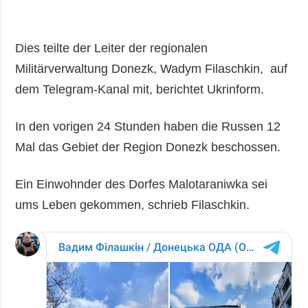
Gesellschaft und
Kultur
Sport
Dies teilte der Leiter der regionalen
Kriminalität
Militärverwaltung Donezk, Wadym Filaschkin, auf
Notstand und
dem Telegram-Kanal mit, berichtet Ukrinform.
Notfälle
In den vorigen 24 Stunden haben die Russen 12
ZUSÄTZLICH
LEISTUNGEN
Mal das Gebiet der Region Donezk beschossen.
Veröffentlichungen
Abonnement
Interview
Fotobank
Ein Einwohnder des Dorfes Malotaraniwka sei
Fotos
ums Leben gekommen, schrieb Filaschkin.
Video