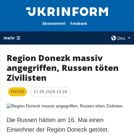
Abonnement
Fotobank
mehr ☰
Deu
×
Region Donezk massiv
angegriffen, Russen töten
ALLE
AGENTUR
RUBRIKEN
Zivilisten
Über uns
Krieg
Kontakte
Wiederaufbau
FOTOS
17.05.2026 15:28
services
der Ukraine
Politik zur
Politik
Vertraulichkeit
und zum Schutz
Wirtschaft
Die Russen hätten am 16. Mai einen
personenbezogener
Militär
Einwohner der Region Donezk getötet.
Daten