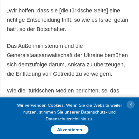
„Wir hoffen, dass sie [die türkische Seite] eine
richtige Entscheidung trifft, so wie es Israel getan
hat“, so der Botschafter.
Das Außenministerium und die
Generalstaatsanwaltschaft der Ukraine bemühen
sich demzufolge darum, Ankara zu überzeugen,
die Entladung von Getreide zu verweigern.
Wie die türkischen Medien berichten, sei das
Schiff, welches Getreide aus den besetzten
×
Wir verwenden Cookies. Wenn Sie die Website weiter
Gebieten der Ukraine transportiere, im türkischen
nutzen, stimmen Sie unserer
Datenschutz- und
Hafen Iskenderun am 13. Mai eingetroffen.
Datenschutzrichtlinie
zu.
Akzeptieren
Nach Angaben des ukrainischen Auswärtigen