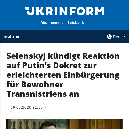
Abonnement
Fotobank
mehr ☰
Deu
×
Selenskyj kündigt Reaktion
auf Putin’s Dekret zur
ALLE
AGENTUR
RUBRIKEN
erleichterten Einbürgerung
Über uns
Krieg
für Bewohner
Kontakte
Wiederaufbau
Transnistriens an
services
der Ukraine
Politik zur
Politik
Vertraulichkeit
16.05.2026 21:10
und zum Schutz
Wirtschaft
personenbezogener
Militär
Daten