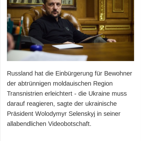
Gesellschaft und
Kultur
Sport
Kriminalität
Notstand und
Notfälle
ZUSÄTZLICH
LEISTUNGEN
Veröffentlichungen
Abonnement
Russland hat die Einbürgerung für Bewohner
Interview
Fotobank
der abtrünnigen moldauischen Region
Fotos
Transnistrien erleichtert - die Ukraine muss
Video
darauf reagieren, sagte der ukrainische
Präsident Wolodymyr Selenskyj in seiner
allabendlichen Videobotschaft.