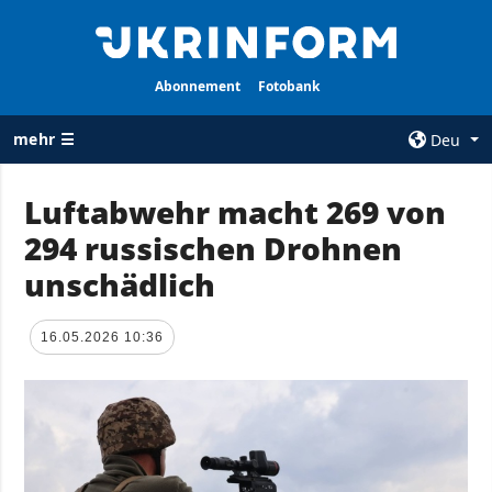
Abonnement
Fotobank
mehr ☰
Deu
×
Luftabwehr macht 269 von
294 russischen Drohnen
ALLE
AGENTUR
RUBRIKEN
unschädlich
Über uns
Krieg
Kontakte
Wiederaufbau
16.05.2026 10:36
services
der Ukraine
Politik zur
Politik
Vertraulichkeit
und zum Schutz
Wirtschaft
personenbezogener
Militär
Daten