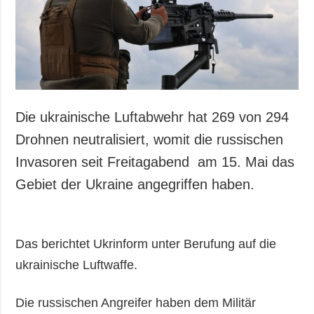
Gesellschaft und
Kultur
Sport
Kriminalität
Notstand und
Notfälle
Die ukrainische Luftabwehr hat 269 von 294
ZUSÄTZLICH
LEISTUNGEN
Drohnen neutralisiert, womit die russischen
Veröffentlichungen
Abonnement
Invasoren seit Freitagabend am 15. Mai das
Interview
Fotobank
Gebiet der Ukraine angegriffen haben.
Fotos
Video
Das berichtet Ukrinform unter Berufung auf die
ukrainische Luftwaffe.
Die russischen Angreifer haben dem Militär