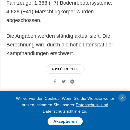
Fahrzeuge, 1.388 (+7) Bodenrobotersysteme.
4.626 (+41) Marschflugkörper wurden
abgeschossen.
Die Angaben werden ständig aktualisiert. Die
Berechnung wird durch die hohe Intensität der
Kampfhandlungen erschwert.
AUSFÜHRLICHER
×
Wir verwenden Cookies. Wenn Sie die Website weiter
Ukrainische Drohnen
nutzen, stimmen Sie unserer
Datenschutz- und
Datenschutzrichtlinie
zu.
attackieren eine der
Akzeptieren
größten russischen