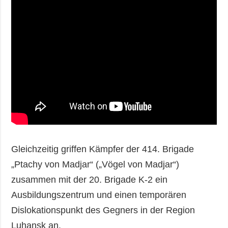
Gleichzeitig griffen Kämpfer der 414. Brigade
„Ptachy von Madjar“ („Vögel von Madjar“)
zusammen mit der 20. Brigade K-2 ein
Ausbildungszentrum und einen temporären
Dislokationspunkt des Gegners in der Region
Luhansk an.