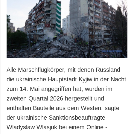
Gesellschaft und
Kultur
Sport
Kriminalität
Notstand und
Notfälle
ZUSÄTZLICH
LEISTUNGEN
Veröffentlichungen
Abonnement
Alle Marschflugkörper, mit denen Russland
Interview
Fotobank
die ukrainische Hauptstadt Kyjiw in der Nacht
Fotos
zum 14. Mai angegriffen hat, wurden im
Video
zweiten Quartal 2026 hergestellt und
enthalten Bauteile aus dem Westen, sagte
der ukrainische Sanktionsbeauftragte
Wladyslaw Wlasjuk bei einem Online -