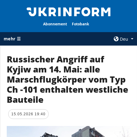
Abonnement
Fotobank
mehr ☰
Deu
×
Russischer Angriff auf
Kyjiw am 14. Mai: alle
ALLE
AGENTUR
RUBRIKEN
Marschflugkörper vom Typ
Über uns
Krieg
Ch -101 enthalten westliche
Kontakte
Wiederaufbau
Bauteile
services
der Ukraine
Politik zur
Politik
Vertraulichkeit
15.05.2026 19:40
und zum Schutz
Wirtschaft
personenbezogener
Militär
Daten