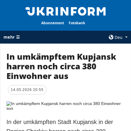
Abonnement
Fotobank
mehr ☰
Deu
×
In umkämpftem Kupjansk
harren noch circa 380
ALLE
AGENTUR
RUBRIKEN
Einwohner aus
Über uns
Krieg
Kontakte
Wiederaufbau
14.05.2026 20:55
services
der Ukraine
Politik zur
Politik
Vertraulichkeit
und zum Schutz
Wirtschaft
personenbezogener
In der umkämpften Stadt Kupjansk in der
Militär
Daten