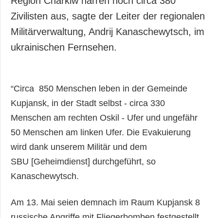
Region Charkiw harren noch circa 380
Gesellschaft und
Zivilisten aus, sagte der Leiter der regionalen
Kultur
Militärverwaltung, Andrij Kanaschewytsch, im
Sport
ukrainischen Fernsehen.
Kriminalität
Notstand und
Notfälle
“Circa 850 Menschen leben in der Gemeinde
ZUSÄTZLICH
LEISTUNGEN
Kupjansk, in der Stadt selbst - circa 330
Veröffentlichungen
Abonnement
Menschen am rechten Oskil - Ufer und ungefähr
Interview
Fotobank
50 Menschen am linken Ufer. Die Evakuierung
Fotos
wird dank unserem Militär und dem
Video
SBU [Geheimdienst] durchgeführt, so
Kanaschewytsch.
Am 13. Mai seien demnach im Raum Kupjansk 8
russische Angriffe mit Fliegerbomben festgestellt