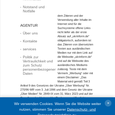
Notstand und
Notfälle
dem Zitieren und der
Verwendung aller Inhalte im
Internet sind für die
AGENTUR
Suchsysteme offene Links
nicht tiefer als der erste
Über uns
Absatz auf „ukrinform.de“
obligatorisch, außerdem ist
Kontakte
das Zitieren von übersetzten
services
Texten aus ausländischen
Medien nur mit dem Link auf
Politik zur
die Webseite „ukrinform.de“
Vertraulichkeit und
und auf die Webseite des
zum Schutz
ausländisches Mediums
personenbezogener
zulässig. Texte mit dem
Daten
Vermerk „Werbung“ oder mit
einem Disclaimer: „Das
Material wird gemäß Teil 3
Artikel 9 des Gesetzes der Ukraine „Über Werbung“ Nr.
270/96-WR vom 3. Juli 1996 und dem Gesetz der Ukraine
„Über Medien“ Nr. 2849-IX vom 31. März 2023 und auf der
Grundlage des Vertrags/der Rechnung veröffentlicht.
×
Wir verwenden Cookies. Wenn Sie die Website weiter
Objekt im Bereich Onlinemedien; Medien-ID R40-01421.
nutzen, stimmen Sie unserer
Datenschutz- und
© 2015-2026 Ukrinform. Alle Rechte sind geschützt.