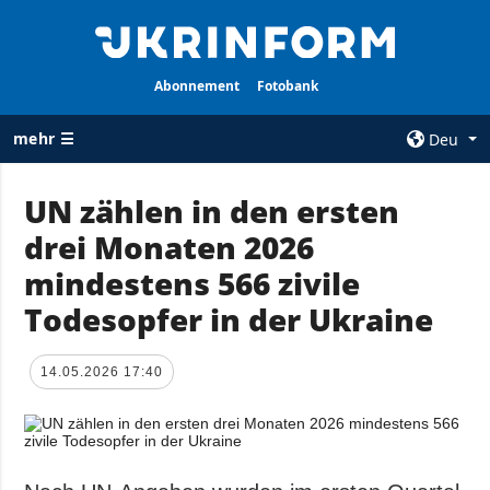
Abonnement
Fotobank
mehr ☰
Deu
×
UN zählen in den ersten
drei Monaten 2026
ALLE
AGENTUR
RUBRIKEN
mindestens 566 zivile
Über uns
Krieg
Todesopfer in der Ukraine
Kontakte
Wiederaufbau
services
der Ukraine
14.05.2026 17:40
Politik zur
Politik
Vertraulichkeit
und zum Schutz
Wirtschaft
personenbezogener
Militär
Daten