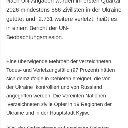
Nach UN-Angaben wurden im ersten Quartal
Gesellschaft und
2026 mindestens 566 Zivilisten in der Ukraine
Kultur
getötet und 2.731 weitere verletzt, heißt es
Sport
in einem Bericht der UN-
Kriminalität
Beobachtungsmission.
Notstand und
Notfälle
ZUSÄTZLICH
LEISTUNGEN
Eine überwigende Mehrheit der verzeichneten
Veröffentlichungen
Abonnement
Todes- und Verletzungsfälle (97 Prozent) hätten
Interview
Fotobank
sich demzufolge in Gebieten ereignet, die von
Fotos
der Ukraine kontrolliert und von Russland
Video
angegriffen werden. Die Vereinten Nationen
verzeichneten zivile Opfer in 19 Regionen der
Ukraine und in der Hauptstadt Kyjiw.