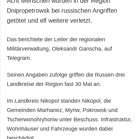
Acht Menschen wurden in der Region
Gesellschaft und
Dnipropetrowsk bei russischen Angriffen
Kultur
getötet und elf weitere verletzt.
Sport
Kriminalität
Das berichtete der Leiter der regionalen
Notstand und
Notfälle
Militärverwaltung, Oleksandr Ganscha, auf
Telegram.
ZUSÄTZLICH
LEISTUNGEN
Veröffentlichungen
Abonnement
Seinen Angaben zufolge griffen die Russen drei
Interview
Fotobank
Landkreise der Region fast 30 Mal an.
Fotos
Video
Im Landkreis Nikopol standen Nikopol, die
Gemeinden Marhanez, Myriw, Pokrowsk und
Tscherwonohryhoriw unter Beschuss. Infrastruktur,
Wohnhäuser und Fahrzeuge wurden dabei
beschädigt.