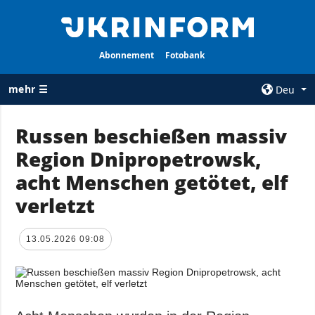
Abonnement
Fotobank
mehr ☰
Deu
×
Russen beschießen massiv
Region Dnipropetrowsk,
ALLE
AGENTUR
RUBRIKEN
acht Menschen getötet, elf
Über uns
Krieg
verletzt
Kontakte
Wiederaufbau
services
der Ukraine
13.05.2026 09:08
Politik zur
Politik
Vertraulichkeit
und zum Schutz
Wirtschaft
personenbezogener
Militär
Daten