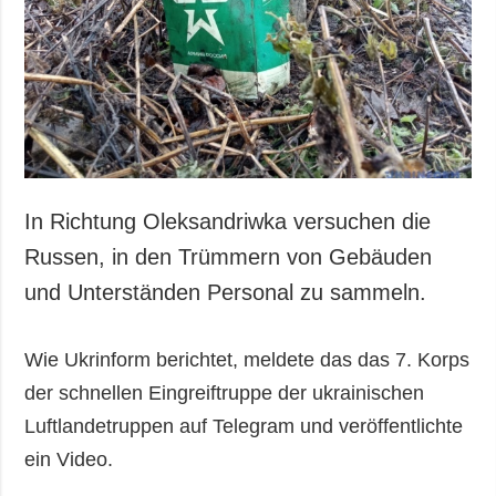
Gesellschaft und
Kultur
Sport
Kriminalität
Notstand und
Notfälle
ZUSÄTZLICH
LEISTUNGEN
In Richtung Oleksandriwka versuchen die
Veröffentlichungen
Abonnement
Russen, in den Trümmern von Gebäuden
Interview
Fotobank
und Unterständen Personal zu sammeln.
Fotos
Video
Wie Ukrinform berichtet, meldete das das 7. Korps
der schnellen Eingreiftruppe der ukrainischen
Luftlandetruppen auf Telegram und veröffentlichte
ein Video.