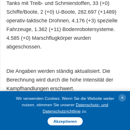
Tanks mit Treib- und Schmierstoffen, 33 (+0)
Schiffe/Boote, 2 (+0) U-Boote, 282.697 (+1489)
operativ-taktische Drohnen, 4.176 (+3) spezielle
Fahrzeuge, 1.362 (+11) Bodenrobotersysteme.
4.585 (+0) Marschflugkörper wurden
abgeschossen.
Die Angaben werden ständig aktualisiert. Die
Berechnung wird durch die hohe Intensität der
Kampfhandlungen erschwert.
×
Wir verwenden Cookies. Wenn Sie die Website weiter
Am 24. Februar 2022 erklärte der russische
nutzen, stimmen Sie unserer
Datenschutz- und
Datenschutzrichtlinie
zu.
Präsident Wladimir Putin eine umfassende
Invasion in die Ukraine, eine sogenannte
Akzeptieren