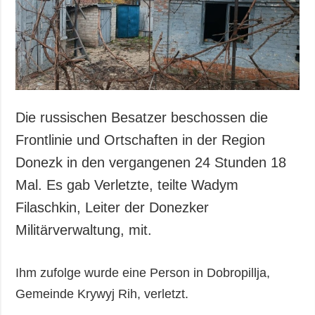
Gesellschaft und
Kultur
Sport
Kriminalität
Notstand und
Notfälle
Die russischen Besatzer beschossen die
ZUSÄTZLICH
LEISTUNGEN
Frontlinie und Ortschaften in der Region
Veröffentlichungen
Abonnement
Donezk in den vergangenen 24 Stunden 18
Interview
Fotobank
Mal. Es gab Verletzte, teilte Wadym
Fotos
Filaschkin, Leiter der Donezker
Video
Militärverwaltung, mit.
Ihm zufolge wurde eine Person in Dobropillja,
Gemeinde Krywyj Rih, verletzt.