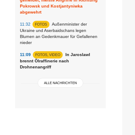
Pokrowsk und Kostjantyniwka
abgewehrt
11:32
Außenminister der
FOTOS
Ukraine und Aserbaidschans legen
Blumen an Gedenkmauer für Gefallenen
nieder
11:09
In Jaroslawl
FOTOS, VIDEO
brennt Ölraffinerie nach
Drohnenangriff
ALLE NACHRICHTEN