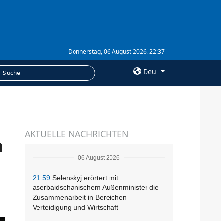
Donnerstag, 06 August 2026, 22:37
Deu
×
LEISTUNGEN
AKTUELLE NACHRICHTEN
Abonnement
n
Fotobank
06 August 2026
21:59
Selenskyj erörtert mit
aserbaidschanischem Außenminister die
Zusammenarbeit in Bereichen
Verteidigung und Wirtschaft