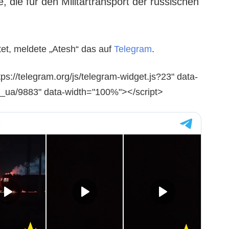
 die für den Militärtransport der russischen
tet, meldete „Atesh“ das auf
Telegram
.
tps://telegram.org/js/telegram-widget.js?23" data-
h_ua/9883" data-width="100%"></script>