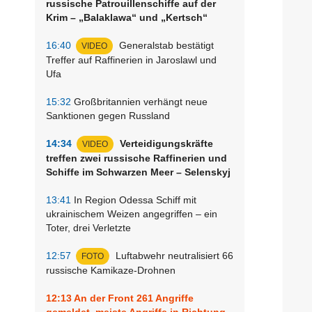
russische Patrouillenschiffe auf der
Krim – „Balaklawa“ und „Kertsch“
16:40
Generalstab bestätigt
VIDEO
Treffer auf Raffinerien in Jaroslawl und
Ufa
15:32
Großbritannien verhängt neue
Sanktionen gegen Russland
14:34
Verteidigungskräfte
VIDEO
treffen zwei russische Raffinerien und
Schiffe im Schwarzen Meer – Selenskyj
13:41
In Region Odessa Schiff mit
ukrainischem Weizen angegriffen – ein
Toter, drei Verletzte
12:57
Luftabwehr neutralisiert 66
FOTO
russische Kamikaze-Drohnen
12:13
An der Front 261 Angriffe
gemeldet, meiste Angriffe in Richtung