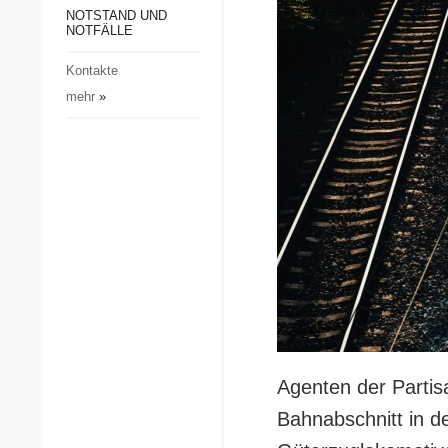
Gesellschaft und Kultur
NOTSTAND UND
NOTFÄLLE
Sport
Kontakte
Kriminalität
mehr
»
Notstand und Notfälle
Agenten der Partis
Bahnabschnitt in d