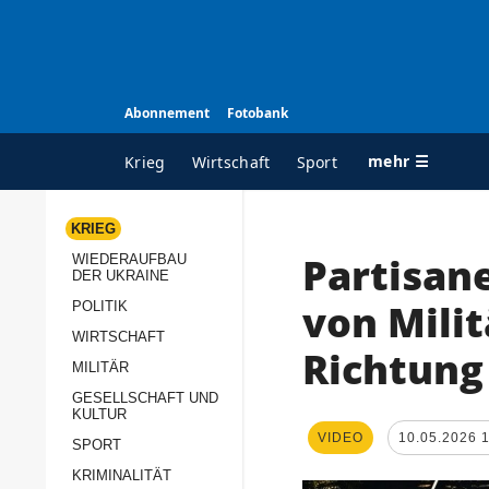
Abonnement
Fotobank
mehr ☰
Krieg
Wirtschaft
Sport
KRIEG
Partisan
WIEDERAUFBAU
ALLE RUBRIKEN
A
DER UKRAINE
Krieg
Ü
von Milit
POLITIK
Wiederaufbau der
K
WIRTSCHAFT
Richtun
Ukraine
MILITÄR
s
Politik
GESELLSCHAFT UND
P
KULTUR
Wirtschaft
u
VIDEO
10.05.2026 
SPORT
p
Militär
KRIMINALITÄT
D