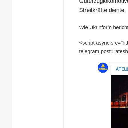
Güterzuglokomotive,
Streitkräfte diente.
Wie Ukrinform berich
<script async src="ht
telegram-post="ates