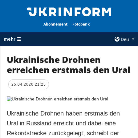
Abonnement
Fotobank
mehr ☰
Deu
×
Ukrainische Drohnen
erreichen erstmals den Ural
ALLE
AGENTUR
RUBRIKEN
Über uns
25.04.2026 21:25
Krieg
Kontakte
Wiederaufbau
services
der Ukraine
Politik zur
Politik
Ukrainische Drohnen haben erstmals den
Vertraulichkeit
und zum Schutz
Wirtschaft
Ural in Russland erreicht und dabei eine
personenbezogener
Militär
Rekordstrecke zurückgelegt, schreibt der
Daten