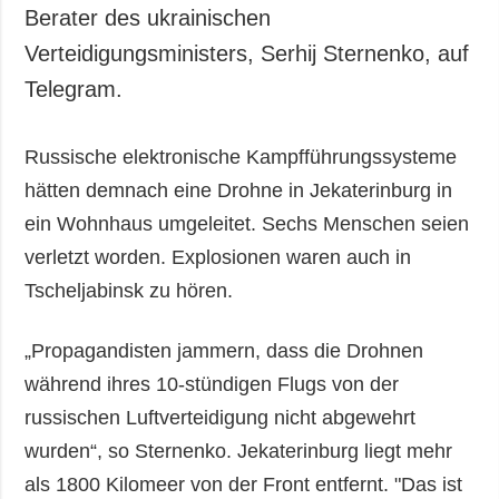
Gesellschaft und
Berater des ukrainischen
Kultur
Verteidigungsministers, Serhij Sternenko, auf
Sport
Telegram.
Kriminalität
Notstand und
Russische elektronische Kampfführungssysteme
Notfälle
hätten demnach eine Drohne in Jekaterinburg in
ZUSÄTZLICH
LEISTUNGEN
ein Wohnhaus umgeleitet. Sechs Menschen seien
Veröffentlichungen
Abonnement
verletzt worden. Explosionen waren auch in
Interview
Fotobank
Tscheljabinsk zu hören.
Fotos
„Propagandisten jammern, dass die Drohnen
Video
während ihres 10-stündigen Flugs von der
russischen Luftverteidigung nicht abgewehrt
wurden“, so Sternenko. Jekaterinburg liegt mehr
als 1800 Kilomeer von der Front entfernt. "Das ist