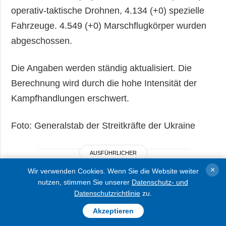
operativ-taktische Drohnen, 4.134 (+0) spezielle
Fahrzeuge. 4.549 (+0) Marschflugkörper wurden
abgeschossen.
Die Angaben werden ständig aktualisiert. Die
Berechnung wird durch die hohe Intensität der
Kampfhandlungen erschwert.
Foto: Generalstab der Streitkräfte der Ukraine
AUSFÜHRLICHER
×
Wir verwenden Cookies. Wenn Sie die Website weiter
nutzen, stimmen Sie unserer
Datenschutz- und
Datenschutzrichtlinie
zu.
Akzeptieren
Selenskyj und Nausėda