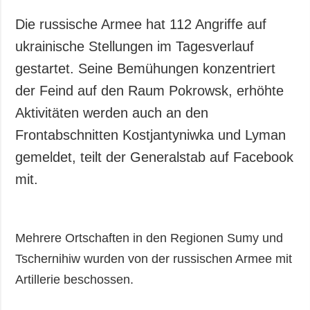
Gesellschaft und
Kultur
Die russische Armee hat 112 Angriffe auf
Sport
ukrainische Stellungen im Tagesverlauf
Kriminalität
gestartet. Seine Bemühungen konzentriert
Notstand und
der Feind auf den Raum Pokrowsk, erhöhte
Notfälle
Aktivitäten werden auch an den
Frontabschnitten Kostjantyniwka und Lyman
ZUSÄTZLICH
LEISTUNGEN
Veröffentlichungen
Abonnement
gemeldet, teilt der Generalstab auf Facebook
Interview
Fotobank
mit.
Fotos
Video
Mehrere Ortschaften in den Regionen Sumy und
Tschernihiw wurden von der russischen Armee mit
Artillerie beschossen.