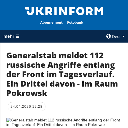
Abonnement
Fotobank
mehr ☰
Deu
×
Generalstab meldet 112
russische Angriffe entlang
ALLE
AGENTUR
RUBRIKEN
der Front im Tagesverlauf.
Über uns
Krieg
Ein Drittel davon - im Raum
Kontakte
Wiederaufbau
Pokrowsk
services
der Ukraine
Politik zur
Politik
Vertraulichkeit
24.04.2026 19:28
und zum Schutz
Wirtschaft
personenbezogener
Militär
Daten