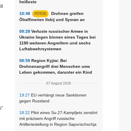
heißeste
it
10:48
Drohnen greifen
FOTOS
Ölraffinerien Ilskij und Sysran an
09:28
Verluste russischer Armee in
Ukraine liegen binnen eines Tages bei
1190 weiteren Angreifern und sechs
Luftabwehrsystemen
08:59
Region Kyjiw: Bei
Drohnenangriff drei Menschen ums
Leben gekommen, darunter ein Kind
07 August 2026
19:27
EU verhängt neue Sanktionen
gegen Russland
s“
18:22
Pilot eines Su-27-Kampfjets zerstört
mit präzisem Angriff russische
Artilleriestellung in Region Saporischschja