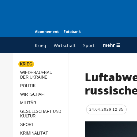
Abonnement
Fotobank
mehr ☰
Krieg
Wirtschaft
Sport
KRIEG
Luftabwe
WIEDERAUFBAU
ALLE RUBRIKEN
A
DER UKRAINE
Krieg
Ü
russisch
POLITIK
Wiederaufbau der
K
WIRTSCHAFT
Ukraine
MILITÄR
s
24.04.2026 12:35
Politik
GESELLSCHAFT UND
P
KULTUR
Wirtschaft
u
SPORT
p
Militär
KRIMINALITÄT
D