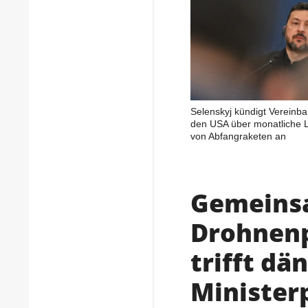
Selenskyj kündigt Vereinba
den USA über monatliche L
von Abfangraketen an
Gemeins
Drohnenp
trifft dä
Minister