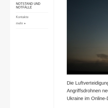
Gesellschaft und Kultur
NOTSTAND UND
NOTFÄLLE
Sport
Kontakte
Kriminalität
mehr
»
Notstand und Notfälle
Die Luftverteidigu
Angriffsdrohnen neut
Ukraine im Online-