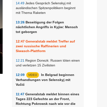
14:49
Jedes Gespräch Selenskyj mit
ausländischen Spitzenpolitikern beginnt
mit Thema Raketen
13:26
Beseitigung der Folgen
nächtlichen Angriffs in Kyjiw: Mensch
tot geborgen
12:47
Generalstab meldet Treffer auf
zwei russische Raffinerien und
Siwasch-Plattform
12:21
Region Donezk: Russen töten einen
und verletzen 15 Zivilisten
12:09
In Belgrad beginnen
VIDEO
Verhandlungen von Selenskyj mit
Vučić
11:47
Generalstab meldet binnen eines
Tages 223 Gefechte an der Front,
Richtung Pokrowsk nach wie vor die