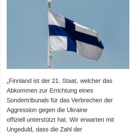
Gesellschaft und
Kultur
Sport
Kriminalität
Notstand und
Notfälle
ZUSÄTZLICH
LEISTUNGEN
Veröffentlichungen
Abonnement
Interview
Fotobank
„Finnland ist der 21. Staat, welcher das
Fotos
Abkommen zur Errichtung eines
Video
Sondertribunals für das Verbrechen der
Aggression gegen die Ukraine
offiziell unterstützt hat. Wir erwarten mit
Ungeduld, dass die Zahl der