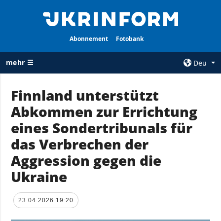
Abonnement
Fotobank
mehr ☰
Deu
×
Finnland unterstützt
Abkommen zur Errichtung
ALLE
AGENTUR
RUBRIKEN
eines Sondertribunals für
Über uns
Krieg
das Verbrechen der
Kontakte
Wiederaufbau
Aggression gegen die
services
der Ukraine
Ukraine
Politik zur
Politik
Vertraulichkeit
und zum Schutz
Wirtschaft
23.04.2026 19:20
personenbezogener
Militär
Daten