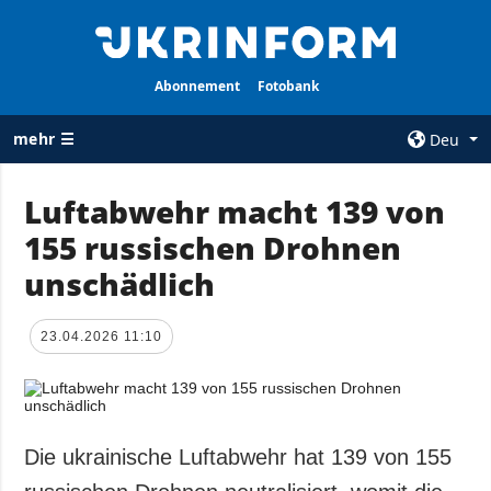
Abonnement
Fotobank
mehr ☰
Deu
×
Luftabwehr macht 139 von
155 russischen Drohnen
ALLE
AGENTUR
RUBRIKEN
unschädlich
Über uns
Krieg
Kontakte
Wiederaufbau
23.04.2026 11:10
services
der Ukraine
Politik zur
Politik
Vertraulichkeit
und zum Schutz
Wirtschaft
personenbezogener
Die ukrainische Luftabwehr hat 139 von 155
Militär
Daten