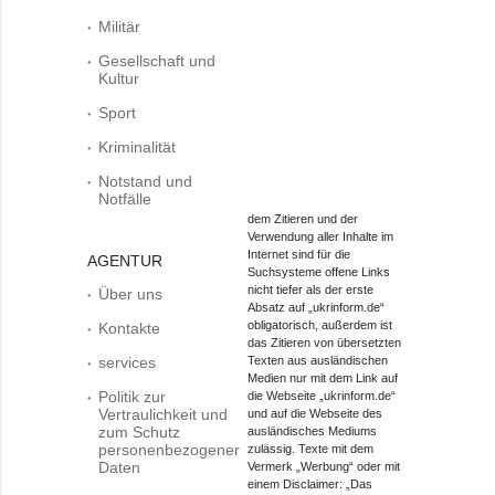
Militär
Gesellschaft und
Kultur
Sport
Kriminalität
Notstand und
Notfälle
dem Zitieren und der
Verwendung aller Inhalte im
Internet sind für die
AGENTUR
Suchsysteme offene Links
nicht tiefer als der erste
Über uns
Absatz auf „ukrinform.de“
obligatorisch, außerdem ist
Kontakte
das Zitieren von übersetzten
services
Texten aus ausländischen
Medien nur mit dem Link auf
Politik zur
die Webseite „ukrinform.de“
Vertraulichkeit und
und auf die Webseite des
zum Schutz
ausländisches Mediums
personenbezogener
zulässig. Texte mit dem
Daten
Vermerk „Werbung“ oder mit
einem Disclaimer: „Das