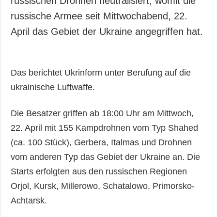
russischen Drohnen neutralisiert, womit die
Gesellschaft und
russische Armee seit Mittwochabend, 22.
Kultur
April das Gebiet der Ukraine angegriffen hat.
Sport
Kriminalität
Notstand und
Das berichtet Ukrinform unter Berufung auf die
Notfälle
ukrainische Luftwaffe.
ZUSÄTZLICH
LEISTUNGEN
Veröffentlichungen
Abonnement
Die Besatzer griffen ab 18:00 Uhr am Mittwoch,
Interview
Fotobank
22. April mit 155 Kampdrohnen vom Typ Shahed
Fotos
(ca. 100 Stück), Gerbera, Italmas und Drohnen
Video
vom anderen Typ das Gebiet der Ukraine an. Die
Starts erfolgten aus den russischen Regionen
Orjol, Kursk, Millerowo, Schatalowo, Primorsko-
Achtarsk.