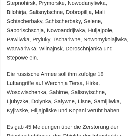
Stepnohirsk, Prymorske, Nowodanyliwka,
Bilohirja, Salisnytschne, Dobropillja, Mali
Schtscherbaky, Schtscherbaky, Selene,
Saporischschja, Nowoandrijiwka, Huljajpole,
Pawliwka, Pryluky, Tschariwne, Nowomykolajiwka,
Warwariwka, Wilnajnsk, Doroschnjanka und
Stepowe ein.
Die russische Armee soll ihm zufolge 18
Luftangriffe auf Werchnja Tersa, Hirke,
Wosdwischenka, Sahirne, Salisnytschne,
Ljubyzke, Dolynka, Salywne, Lisne, Samijliwka,
Kyjiwske, Hiljajpilske und Kopani verübt haben.
Es gab 45 Meldungen über die Zerstörung der
Privatwohnhäuser, der Objekte der Infrastruktur