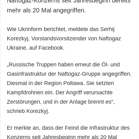
Naftogaz-Konzerns seit Jahresbeginn bereits
Gesellschaft und
mehr als 20 Mal angegriffen.
Kultur
Sport
Wie Ukrinform berichtet, meldete das Serhij
Kriminalität
Korezkyj, Vorstandsvorsitzender von Naftogaz
Notstand und
Notfälle
Ukraine, auf Facebook.
ZUSÄTZLICH
LEISTUNGEN
„Russische Truppen haben erneut die Öl- und
Veröffentlichungen
Abonnement
Gasinfrastruktur der Naftogaz-Gruppe angegriffen.
Interview
Fotobank
Diesmal in der Region Poltawa. Sie setzten
Fotos
Kampfdrohnen ein. Der Angriff verursachte
Video
Zerstörungen, und in der Anlage brennt es“,
schrieb Korezkyj.
Er merkte an, dass der Feind die Infrastruktur des
Konzerns seit Jahresbeginn mehr als 20 Mal