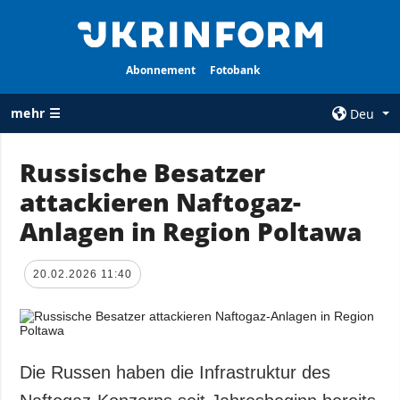
Abonnement
Fotobank
mehr ☰
Deu
×
Russische Besatzer
attackieren Naftogaz-
ALLE
AGENTUR
RUBRIKEN
Anlagen in Region Poltawa
Über uns
Krieg
Kontakte
Wiederaufbau
20.02.2026 11:40
services
der Ukraine
Politik zur
Politik
Vertraulichkeit
und zum Schutz
Wirtschaft
personenbezogener
Die Russen haben die Infrastruktur des
Militär
Daten