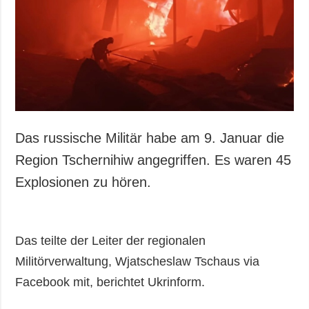
Gesellschaft und
Kultur
Sport
Kriminalität
Notstand und
Notfälle
ZUSÄTZLICH
LEISTUNGEN
Das russische Militär habe am 9. Januar die
Veröffentlichungen
Abonnement
Region Tschernihiw angegriffen. Es waren 45
Interview
Fotobank
Explosionen zu hören.
Fotos
Video
Das teilte der Leiter der regionalen
Militörverwaltung, Wjatscheslaw Tschaus via
Facebook mit, berichtet Ukrinform.