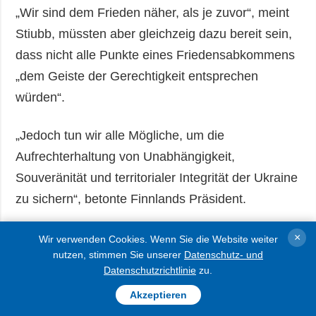
„Wir sind dem Frieden näher, als je zuvor“, meint
Stiubb, müssten aber gleichzeig dazu bereit sein,
dass nicht alle Punkte eines Friedensabkommens
„dem Geiste der Gerechtigkeit entsprechen
würden“.
„Jedoch tun wir alle Mögliche, um die
Aufrechterhaltung von Unabhängigkeit,
Souveränität und territorialer Integrität der Ukraine
zu sichern“, betonte Finnlands Präsident.
Laut Stubb hätten sich die Beziehungen zwischen
×
Wir verwenden Cookies. Wenn Sie die Website weiter
nutzen, stimmen Sie unserer
Datenschutz- und
Finnland und Russland für immer verändert.
Datenschutzrichtlinie
zu.
Foto: Präsidialamt
Akzeptieren