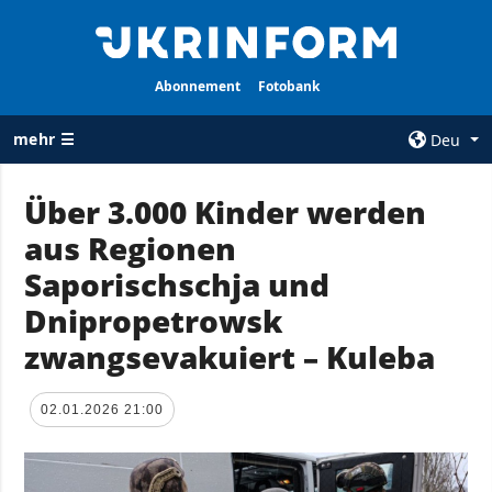
Abonnement
Fotobank
mehr ☰
Deu
×
Über 3.000 Kinder werden
aus Regionen
ALLE
AGENTUR
RUBRIKEN
Saporischschja und
Über uns
Krieg
Dnipropetrowsk
Kontakte
Wiederaufbau
zwangsevakuiert – Kuleba
services
der Ukraine
Politik zur
Politik
Vertraulichkeit
02.01.2026 21:00
und zum Schutz
Wirtschaft
personenbezogener
Militär
Daten