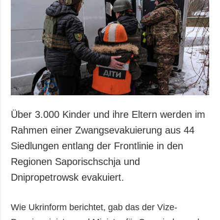
Gesellschaft und
Kultur
Sport
Kriminalität
Notstand und
Notfälle
ZUSÄTZLICH
LEISTUNGEN
Veröffentlichungen
Abonnement
Über 3.000 Kinder und ihre Eltern werden im
Interview
Fotobank
Rahmen einer Zwangsevakuierung aus 44
Fotos
Siedlungen entlang der Frontlinie in den
Video
Regionen Saporischschja und
Dnipropetrowsk evakuiert.
Wie Ukrinform berichtet, gab das der Vize-