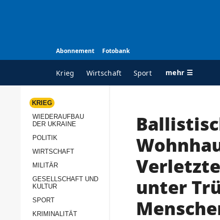
Abonnement
Fotobank
mehr ☰
Krieg
Wirtschaft
Sport
KRIEG
Ballistis
WIEDERAUFBAU
ALLE RUBRIKEN
A
DER UKRAINE
Krieg
Ü
Wohnhaus
POLITIK
Wiederaufbau der
K
WIRTSCHAFT
Verletzte
Ukraine
MILITÄR
s
Politik
unter T
GESELLSCHAFT UND
P
KULTUR
Wirtschaft
u
Menschen
SPORT
p
Militär
KRIMINALITÄT
D