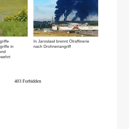
riffe
In Jaroslawl brennt Ölraffinerie
riffe in
nach Drohnenangriff
und
ewehrt