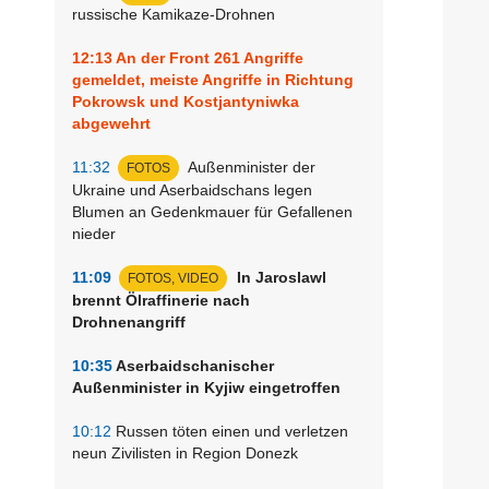
russische Kamikaze-Drohnen
12:13
An der Front 261 Angriffe
gemeldet, meiste Angriffe in Richtung
Pokrowsk und Kostjantyniwka
abgewehrt
n
11:32
Außenminister der
FOTOS
Ukraine und Aserbaidschans legen
Blumen an Gedenkmauer für Gefallenen
nieder
11:09
In Jaroslawl
FOTOS, VIDEO
brennt Ölraffinerie nach
Drohnenangriff
10:35
Aserbaidschanischer
Außenminister in Kyjiw eingetroffen
10:12
Russen töten einen und verletzen
neun Zivilisten in Region Donezk