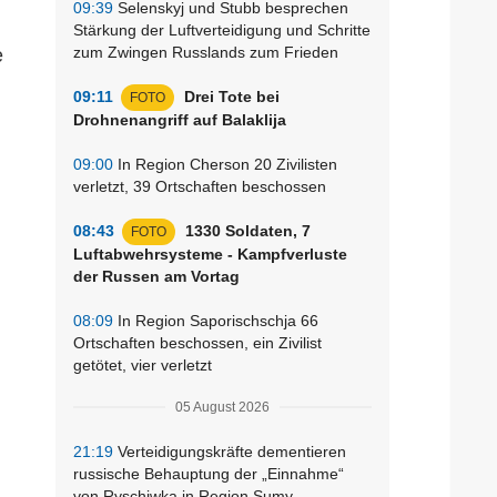
09:39
Selenskyj und Stubb besprechen
Stärkung der Luftverteidigung und Schritte
zum Zwingen Russlands zum Frieden
e
09:11
Drei Tote bei
FOTO
Drohnenangriff auf Balaklija
09:00
In Region Cherson 20 Zivilisten
verletzt, 39 Ortschaften beschossen
08:43
1330 Soldaten, 7
FOTO
Luftabwehrsysteme - Kampfverluste
der Russen am Vortag
08:09
In Region Saporischschja 66
Ortschaften beschossen, ein Zivilist
getötet, vier verletzt
05 August 2026
21:19
Verteidigungskräfte dementieren
russische Behauptung der „Einnahme“
von Ryschiwka in Region Sumy