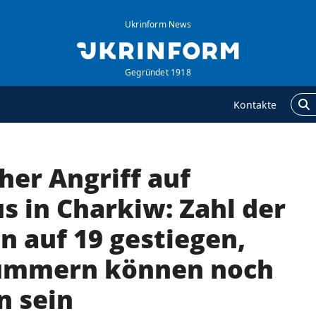
Ukrinform News
Gegründet 1918
Kontakte
cher Angriff auf
GENTUR
ZUSÄTZLICH
ber uns
Veröffentlichungen
 in Charkiw: Zahl der
ontakte
Interview
n auf 19 gestiegen,
ervices
Fotos
rümmern können noch
olitik zur Vertraulichkeit
Video
nd zum Schutz
 sein
ersonenbezogener
aten