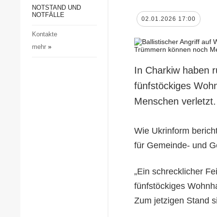
Gesellschaft und Kultur
NOTSTAND UND
NOTFÄLLE
02.01.2026 17:00
Sport
Kontakte
Kriminalität
mehr
»
Notstand und Notfälle
In Charkiw haben ru
fünfstöckiges Woh
Menschen verletzt.
Wie Ukrinform bericht
für Gemeinde- und Ge
„Ein schrecklicher Fe
fünfstöckiges Wohnha
Zum jetzigen Stand s