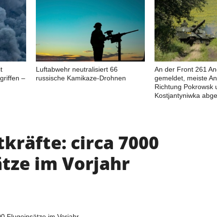
t
Luftabwehr neutralisiert 66
An der Front 261 Ang
riffen –
russische Kamikaze-Drohnen
gemeldet, meiste Ang
Richtung Pokrowsk 
Kostjantyniwka abg
tkräfte: circa 7000
ätze im Vorjahr