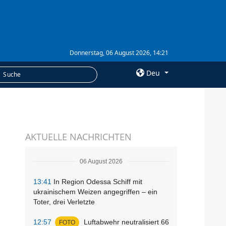
Donnerstag, 06 August 2026, 14:21
Deu
×
LEISTUNGEN
AKTUELLE NACHRICHTEN
Abonnement
Fotobank
06 August 2026
13:41
In Region Odessa Schiff mit
ukrainischem Weizen angegriffen – ein
Toter, drei Verletzte
12:57
Luftabwehr neutralisiert 66
FOTO