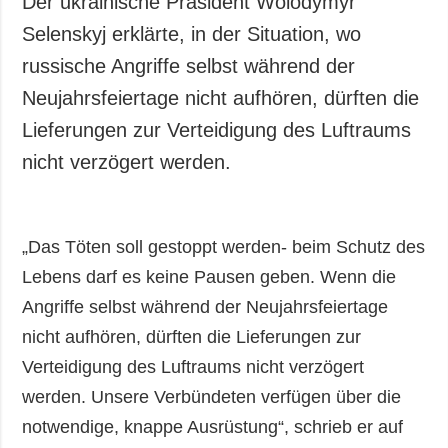
Der ukrainische Präsident Wolodymyr
Gesellschaft und
Selenskyj erklärte, in der Situation, wo
Kultur
russische Angriffe selbst während der
Sport
Neujahrsfeiertage nicht aufhören, dürften die
Kriminalität
Lieferungen zur Verteidigung des Luftraums
Notstand und
Notfälle
nicht verzögert werden.
ZUSÄTZLICH
LEISTUNGEN
Veröffentlichungen
Abonnement
„Das Töten soll gestoppt werden- beim Schutz des
Interview
Fotobank
Lebens darf es keine Pausen geben. Wenn die
Fotos
Angriffe selbst während der Neujahrsfeiertage
Video
nicht aufhören, dürften die Lieferungen zur
Verteidigung des Luftraums nicht verzögert
werden. Unsere Verbündeten verfügen über die
notwendige, knappe Ausrüstung“, schrieb er auf